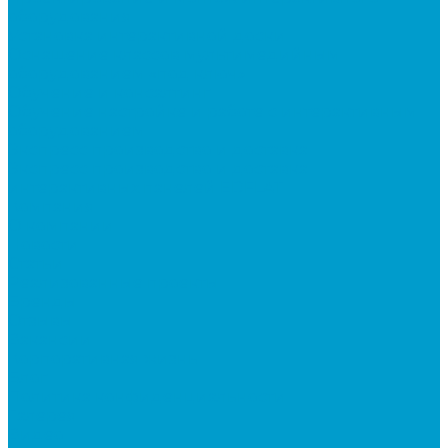
оборудования
Установка интерактивной доски
Оснащение классов мультимедийным
оборудованием «под ключ»
Обучение и консалтинг
Обучение настройке и работе с интерактивным
оборудованием
Экспресс производство и доставка
Экспресс производство и доставка
интерактивных панелей EDFLAT
Компания
О компании
Новости
Статьи
Реализованные проекты
Бренды
Отзывы
Вакансии
Корпоративная жизнь
Блог
Политика конфиденциальности
Галерея
Видео