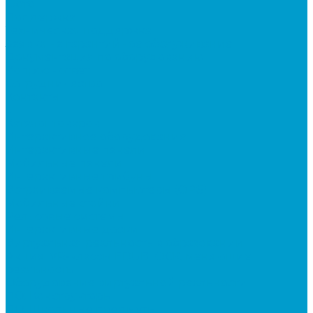
Фото
Поддержка
Техническая поддержка
Заявка на гарантийное обслуживание
Документация по оборудованию
Вопрос - ответ
Сотрудничество
Контакты
...
Каталог товаров
Интерактивное оборудование
Интерактивные панели
Мобильные панели
Интерактивные трибуны
Встраиваемые компьютеры (OPS)
Мобильные стойки
Рельсовые системы
Интерактивные доски
Виртуальная реальность в образовании
Акция: VR-классы EDUBLOCK, меняющие
реальность
Оборудование виртуальной реальности
ПО: Конструкторы
ПО: Школьные предметы