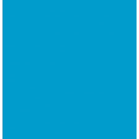
ПО: Тренажеры
ПО: Патриотическое воспитание
Программно-аппаратный комплекс ОБЗР
Программно-аппаратный комплекс Сестринское
дело
Программно-аппаратный комплекс Музей СВО
Квадрокоптеры
Квадрокоптеры EDDRON
Оснащение классов БАС
Программно-аппаратный комплекс EDDRON
Светодиодные экраны
Экраны All-in-One
Аксессуары
Робототехника
R:ED X - Робототехнические комплексы
Конструкторы по робототехнике РОБОТРЕК
Документ-камеры ELMO
Мультимедийные проекторы
DLP проекторы
LCD проекторы
Короткофокусные проекторы
Проекторы для актового зала
Проекторы для презентаций в офис