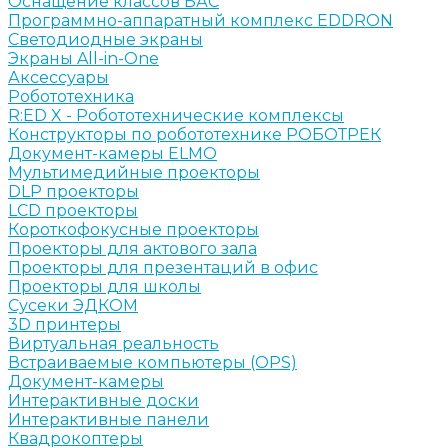
Оснащение классов БАС
Программно-аппаратный комплекс EDDRON
Светодиодные экраны
Экраны All-in-One
Аксессуары
Робототехника
R:ED X - Робототехнические комплексы
Конструкторы по робототехнике РОБОТРЕК
Документ-камеры ELMO
Мультимедийные проекторы
DLP проекторы
LCD проекторы
Короткофокусные проекторы
Проекторы для актового зала
Проекторы для презентаций в офис
Проекторы для школы
Сусеки ЭДКОМ
3D принтеры
Виртуальная реальность
Встраиваемые компьютеры (OPS)
Документ-камеры
Интерактивные доски
Интерактивные панели
Квадрокоптеры