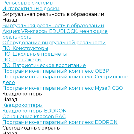
Рельсовые системы
Интерактивные доски
Виртуальная реальность в образовании
Назад
Виртуальная реальность в образовании
Акция: VR-классы EDUBLOCK, меняющие
реальность
Оборудование виртуальной реальности
ПО: Конструкторы
ПО: Школьные предметы
ПО: Тренажеры
ПО: Патриотическое воспитание
Программно-аппаратный комплекс ОБЗР
Программно-аппаратный комплекс Сестринское
дело
Программно-аппаратный комплекс Музей СВО
Квадрокоптеры
Назад
Квадрокоптеры
Квадрокоптеры EDDRON
Оснащение классов БАС
Программно-аппаратный комплекс EDDRON
Светодиодные экраны
Назад