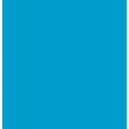
Документ-камеры
Квадрокоптеры
Квадрокоптеры DJI
Квадрокоптеры EDDRON
Комплекты для детского сада
Мобильные стойки
Оборудование виртуальной реальности
Программное обеспечение
Услуги
Проектирование и монтаж интерактивного
оборудования
Установка интерактивной доски
Оснащение классов мультимедийным
оборудованием «под ключ»
Обучение и консалтинг
Обучение настройке и работе с интерактивным
оборудованием
Экспресс производство и доставка
Экспресс производство и доставка
интерактивных панелей EDFLAT
Компания
О компании
Новости
Статьи