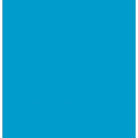
Робототехника
R:ED X - Робототехнические комплексы
Конструкторы по робототехнике РОБОТРЕК
Документ-камеры ELMO
Мультимедийные проекторы
DLP проекторы
LCD проекторы
Короткофокусные проекторы
Сусеки ЭДКОМ
3D принтеры
Виртуальная реальность
Встраиваемые компьютеры (OPS)
Компьютерное и печатное оборудование
Федеральные программы
Национальный проект “Молодежь и дети”
Приказ Минпросвещения России от 28.11.2024 N
838
Центр цифрового образования "IT-куб"
Архив
Видеостудии
Интерактивные панели
Встраиваемые компьютеры (OPS)
Услуги
Проектирование и монтаж интерактивного