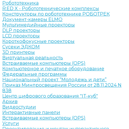
Робототехника
R:ED X - Робототехнические комплексы
Конструкторы по робототехнике РОБОТРЕК
Документ-камеры ELMO
Мультимедийные проекторы
DLP проекторы
LCD проекторы
Короткофокусные проекторы
Сусеки ЭДКОМ
3D принтеры
Виртуальная реальность
Встраиваемые компьютеры (OPS)
Компьютерное и печатное оборудование
Федеральные программы
Национальный проект “Молодежь и дети”
Приказ Минпросвещения России от 28.11.2024 N
838
Центр цифрового образования "IT-куб"
Архив
Видеостудии
Интерактивные панели
Встраиваемые компьютеры (OPS)
Услуги
Проектирование и монтаж интерактивного