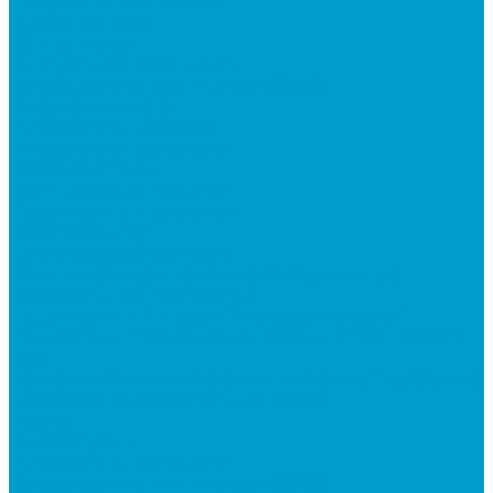
Проекторы для школы
Сусеки ЭДКОМ
3D принтеры
Виртуальная реальность
Встраиваемые компьютеры (OPS)
Документ-камеры
Интерактивные доски
Интерактивные панели
Квадрокоптеры
Компьютерная техника
Проекторы и крепления
Робототехника
Цифровые лаборатории
Компьютерное и печатное оборудование
Федеральные программы
Национальный проект “Молодежь и дети”
Приказ Минпросвещения России от 28.11.2024 N
838
Центр цифрового образования &quot;IT-куб&quot;
Цифровая образовательная среда
Архив
Видеостудии
Интерактивные панели
Встраиваемые компьютеры (OPS)