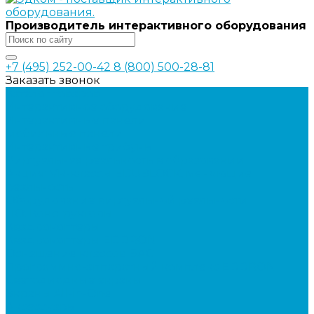
Производитель интерактивного оборудования
+7 (495) 252-00-42
8 (800) 500-28-81
Заказать звонок
Каталог товаров
Интерактивное оборудование
Интерактивные панели
Мобильные панели
Интерактивные трибуны
Виртуальная реальность в образовании
Акция: VR-классы EDUBLOCK, меняющие
реальность
Оборудование виртуальной реальности
ПО: Конструкторы
Квадрокоптеры
Квадрокоптеры EDDRON
Оснащение классов БАС
Программно-аппаратный комплекс EDDRON
Светодиодные экраны
Экраны All-in-One
Аксессуары