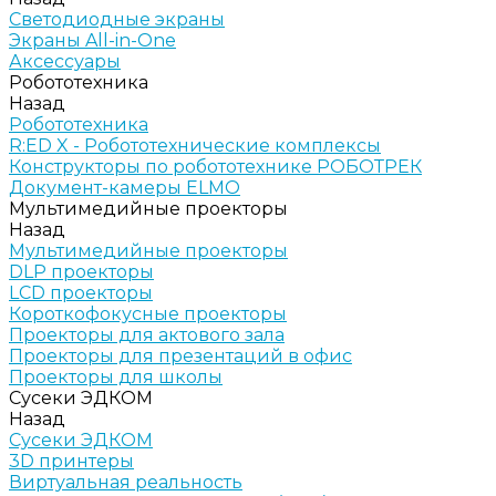
Светодиодные экраны
Экраны All-in-One
Аксессуары
Робототехника
Назад
Робототехника
R:ED X - Робототехнические комплексы
Конструкторы по робототехнике РОБОТРЕК
Документ-камеры ELMO
Мультимедийные проекторы
Назад
Мультимедийные проекторы
DLP проекторы
LCD проекторы
Короткофокусные проекторы
Проекторы для актового зала
Проекторы для презентаций в офис
Проекторы для школы
Сусеки ЭДКОМ
Назад
Сусеки ЭДКОМ
3D принтеры
Виртуальная реальность