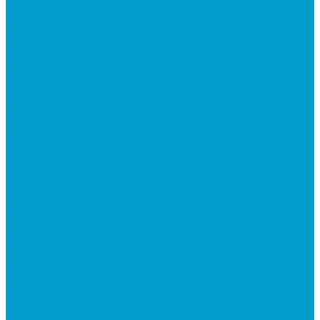
Услуги
Проектирование и монтаж интерактивного
оборудования
Установка интерактивной доски
Оснащение классов мультимедийным
оборудованием «под ключ»
Обучение и консалтинг
Обучение настройке и работе с интерактивным
оборудованием
Экспресс производство и доставка
Экспресс производство и доставка
интерактивных панелей EDFLAT
Компания
О компании
Новости
Статьи
Реализованные проекты
Бренды
Отзывы
Вакансии
Корпоративная жизнь
Блог
Политика конфиденциальности
Галерея