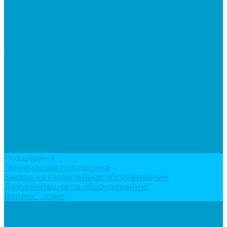
Экспресс производство и доставка
интерактивных панелей EDFLAT
Компания
О компании
Новости
Статьи
Реализованные проекты
Бренды
Отзывы
Вакансии
Корпоративная жизнь
Блог
Политика конфиденциальности
Галерея
Видео
Фото
Поддержка
Техническая поддержка
Заявка на гарантийное обслуживание
Документация по оборудованию
Вопрос - ответ
Сотрудничество
Контакты
...