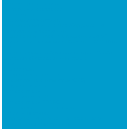
Компьютерная техника
Проекторы и крепления
Робототехника
Цифровые лаборатории
Компьютерное и печатное оборудование
Федеральные программы
Национальный проект “Молодежь и дети”
Приказ Минпросвещения России от 28.11.2024 N
838
Центр цифрового образования &quot;IT-куб&quot;
Цифровая образовательная среда
Архив
Видеостудии
Интерактивные панели
Встраиваемые компьютеры (OPS)
Документ-камеры
Квадрокоптеры
Квадрокоптеры DJI
Квадрокоптеры EDDRON
Комплекты для детского сада
Мобильные стойки
Оборудование виртуальной реальности
Программное обеспечение