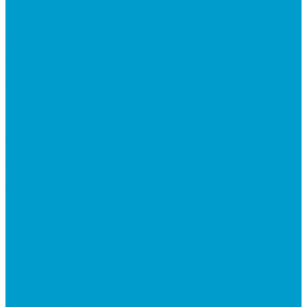
Интерактивные панели
Мобильные панели
Интерактивные трибуны
Виртуальная реальность в образовании
Акция: VR-классы EDUBLOCK, меняющие
реальность
Оборудование виртуальной реальности
ПО: Конструкторы
Квадрокоптеры
Квадрокоптеры EDDRON
Оснащение классов БАС
Программно-аппаратный комплекс EDDRON
Светодиодные экраны
Экраны All-in-One
Аксессуары
Робототехника
R:ED X - Робототехнические комплексы
Конструкторы по робототехнике РОБОТРЕК
Документ-камеры ELMO
Мультимедийные проекторы
DLP проекторы
LCD проекторы
Короткофокусные проекторы
Сусеки ЭДКОМ