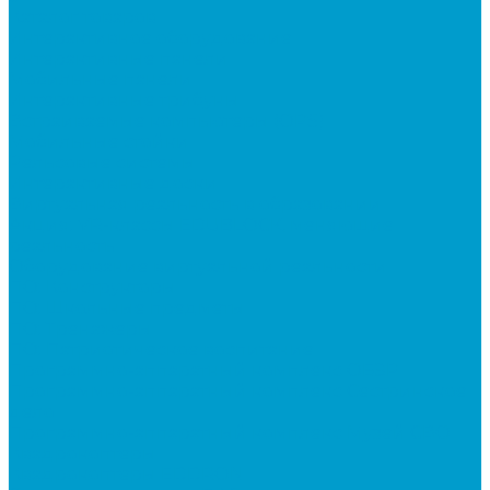
Каталог товаров
Интерактивное оборудование
Интерактивные панели
Мобильные панели
Интерактивные трибуны
Встраиваемые компьютеры (OPS)
Мобильные стойки
Рельсовые системы
Интерактивные доски
Виртуальная реальность в образовании
Акция: VR-классы EDUBLOCK, меняющие
реальность
Оборудование виртуальной реальности
ПО: Конструкторы
ПО: Школьные предметы
ПО: Тренажеры
ПО: Патриотическое воспитание
Программно-аппаратный комплекс ОБЗР
Программно-аппаратный комплекс Сестринское
дело
Программно-аппаратный комплекс Музей СВО
Квадрокоптеры
Квадрокоптеры EDDRON