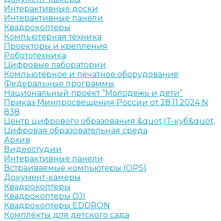
Интерактивные доски
Интерактивные панели
Квадрокоптеры
Компьютерная техника
Проекторы и крепления
Робототехника
Цифровые лаборатории
Компьютерное и печатное оборудование
Федеральные программы
Национальный проект “Молодежь и дети”
Приказ Минпросвещения России от 28.11.2024 N
838
Центр цифрового образования &quot;IT-куб&quot;
Цифровая образовательная среда
Архив
Видеостудии
Интерактивные панели
Встраиваемые компьютеры (OPS)
Документ-камеры
Квадрокоптеры
Квадрокоптеры DJI
Квадрокоптеры EDDRON
Комплекты для детского сада