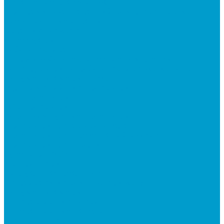
Оснащение классов БАС
Программно-аппаратный комплекс EDDRON
Светодиодные экраны
Экраны All-in-One
Аксессуары
Робототехника
R:ED X - Робототехнические комплексы
Конструкторы по робототехнике РОБОТРЕК
Документ-камеры ELMO
Мультимедийные проекторы
DLP проекторы
LCD проекторы
Короткофокусные проекторы
Проекторы для актового зала
Проекторы для презентаций в офис
Проекторы для школы
Сусеки ЭДКОМ
3D принтеры
Виртуальная реальность
Встраиваемые компьютеры (OPS)
Документ-камеры
Интерактивные доски
Интерактивные панели
Квадрокоптеры