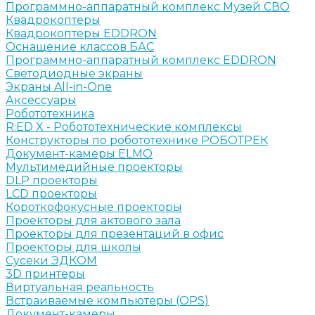
Программно-аппаратный комплекс Музей СВО
Квадрокоптеры
Квадрокоптеры EDDRON
Оснащение классов БАС
Программно-аппаратный комплекс EDDRON
Светодиодные экраны
Экраны All-in-One
Аксессуары
Робототехника
R:ED X - Робототехнические комплексы
Конструкторы по робототехнике РОБОТРЕК
Документ-камеры ELMO
Мультимедийные проекторы
DLP проекторы
LCD проекторы
Короткофокусные проекторы
Проекторы для актового зала
Проекторы для презентаций в офис
Проекторы для школы
Сусеки ЭДКОМ
3D принтеры
Виртуальная реальность
Встраиваемые компьютеры (OPS)
Документ-камеры