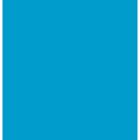
3D принтеры
Виртуальная реальность
Встраиваемые компьютеры (OPS)
Компьютерное и печатное оборудование
Федеральные программы
Национальный проект “Молодежь и дети”
Приказ Минпросвещения России от 28.11.2024 N
838
Центр цифрового образования "IT-куб"
Архив
Видеостудии
Интерактивные панели
Встраиваемые компьютеры (OPS)
Услуги
Проектирование и монтаж интерактивного
оборудования
Установка интерактивной доски
Оснащение классов мультимедийным
оборудованием «под ключ»
Обучение и консалтинг
Обучение настройке и работе с интерактивным
оборудованием
Экспресс производство и доставка