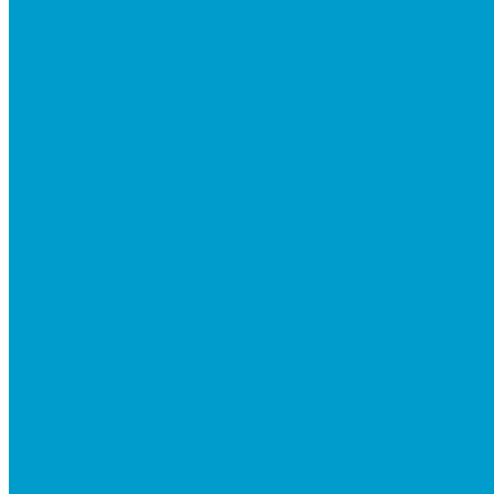
3D принтеры
Виртуальная реальность
Встраиваемые компьютеры (OPS)
Компьютерное и печатное оборудование
Федеральные программы
Национальный проект “Молодежь и дети”
Приказ Минпросвещения России от 28.11.2024 N 8
Центр цифрового образования "IT-куб"
Архив
Видеостудии
Интерактивные панели
Встраиваемые компьютеры (OPS)
Услуги
Проектирование и монтаж интерактивного обору
Установка интерактивной доски
Оснащение классов мультимедийным оборудован
Обучение и консалтинг
Обучение настройке и работе с интерактивным о
Экспресс производство и доставка
Экспресс производство и доставка интерактивных
Компания
О компании
Новости
Статьи