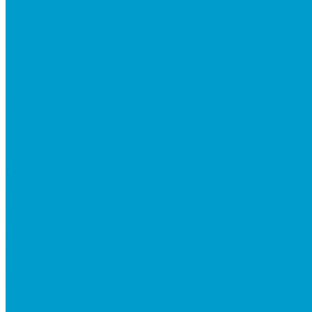
Приказ Минпросвещения России от 28.11.2024 N 8
Центр цифрового образования &quot;IT-куб&quot;
Цифровая образовательная среда
Архив
Видеостудии
Интерактивные панели
Встраиваемые компьютеры (OPS)
Документ-камеры
Квадрокоптеры
Квадрокоптеры DJI
Квадрокоптеры EDDRON
Комплекты для детского сада
Мобильные стойки
Оборудование виртуальной реальности
Программное обеспечение
Услуги
Проектирование и монтаж интерактивного обору
Установка интерактивной доски
Оснащение классов мультимедийным оборудован
Обучение и консалтинг
Обучение настройке и работе с интерактивным о
Экспресс производство и доставка
Экспресс производство и доставка интерактивных
Компания