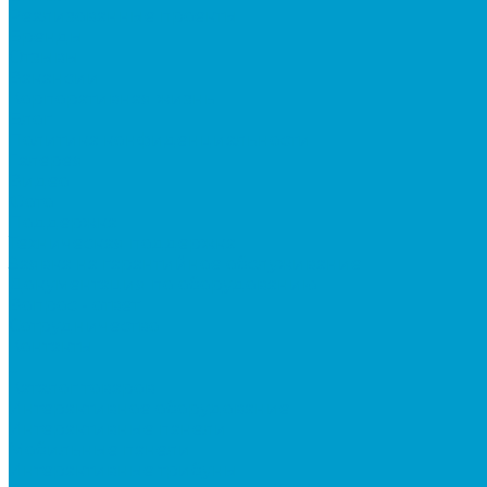
Реализованные проекты
Бренды
Отзывы
Вакансии
Корпоративная жизнь
Блог
Политика конфиденциальности
Галерея
Видео
Фото
Поддержка
Техническая поддержка
Заявка на гарантийное обслуживание
Документация по оборудованию
Вопрос - ответ
Сотрудничество
Контакты
...
Каталог товаров
Интерактивное оборудование
Интерактивные панели
Мобильные панели
Интерактивные трибуны