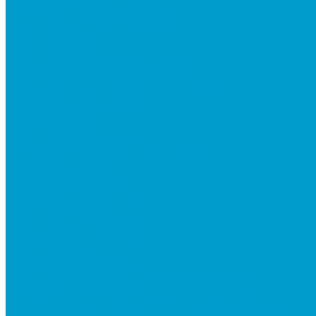
Документ-камеры ELMO
Мультимедийные проекторы
DLP проекторы
LCD проекторы
Короткофокусные проекторы
Проекторы для актового зала
Проекторы для презентаций в офис
Проекторы для школы
Сусеки ЭДКОМ
3D принтеры
Виртуальная реальность
Встраиваемые компьютеры (OPS)
Документ-камеры
Интерактивные доски
Интерактивные панели
Квадрокоптеры
Компьютерная техника
Проекторы и крепления
Робототехника
Цифровые лаборатории
Компьютерное и печатное оборудование
Федеральные программы
Национальный проект “Молодежь и дети”