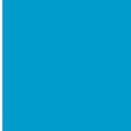
Интерактивные панели
Мобильные панели
Интерактивные трибуны
Виртуальная реальность в образовании
Акция: VR-классы EDUBLOCK, меняющие реальнос
Оборудование виртуальной реальности
ПО: Конструкторы
Квадрокоптеры
Квадрокоптеры EDDRON
Оснащение классов БАС
Программно-аппаратный комплекс EDDRON
Светодиодные экраны
Экраны All-in-One
Аксессуары
Робототехника
R:ED X - Робототехнические комплексы
Конструкторы по робототехнике РОБОТРЕК
Документ-камеры ELMO
Мультимедийные проекторы
DLP проекторы
LCD проекторы
Короткофокусные проекторы
Сусеки ЭДКОМ