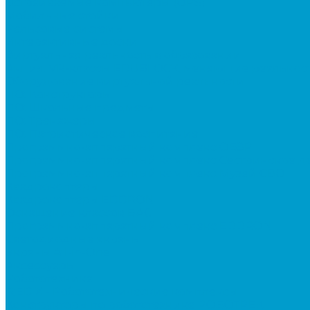
Встраиваемые компьютеры (OPS)
Мобильные стойки
Рельсовые системы
Интерактивные доски
Виртуальная реальность в образовании
Акция: VR-классы EDUBLOCK, меняющие реальнос
Оборудование виртуальной реальности
ПО: Конструкторы
ПО: Школьные предметы
ПО: Тренажеры
ПО: Патриотическое воспитание
Программно-аппаратный комплекс ОБЗР
Программно-аппаратный комплекс Сестринское д
Программно-аппаратный комплекс Музей СВО
Квадрокоптеры
Квадрокоптеры EDDRON
Оснащение классов БАС
Программно-аппаратный комплекс EDDRON
Светодиодные экраны
Экраны All-in-One
Аксессуары
Робототехника
R:ED X - Робототехнические комплексы
Конструкторы по робототехнике РОБОТРЕК