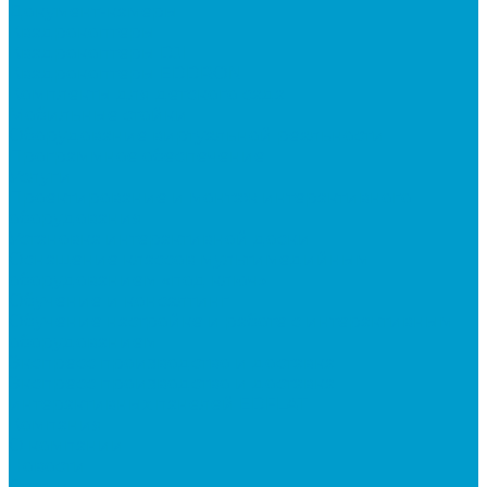
Документ-камеры
Квадрокоптеры
Квадрокоптеры DJI
Квадрокоптеры EDDRON
Комплекты для детского сада
Мобильные стойки
Оборудование виртуальной реальности
Программное обеспечение
Услуги
Проектирование и монтаж интерактивного
оборудования
Установка интерактивной доски
Оснащение классов мультимедийным
оборудованием «под ключ»
Обучение и консалтинг
Обучение настройке и работе с интерактивным
оборудованием
Экспресс производство и доставка
Экспресс производство и доставка
интерактивных панелей EDFLAT
Компания
О компании
Новости
Статьи