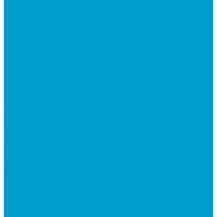
ПО: Тренажеры
ПО: Патриотическое воспитание
Программно-аппаратный комплекс ОБЗР
Программно-аппаратный комплекс Сестринское
дело
Программно-аппаратный комплекс Музей СВО
Квадрокоптеры
Квадрокоптеры EDDRON
Оснащение классов БАС
Программно-аппаратный комплекс EDDRON
Светодиодные экраны
Экраны All-in-One
Аксессуары
Робототехника
R:ED X - Робототехнические комплексы
Конструкторы по робототехнике РОБОТРЕК
Документ-камеры ELMO
Мультимедийные проекторы
DLP проекторы
LCD проекторы
Короткофокусные проекторы
Проекторы для актового зала
Проекторы для презентаций в офис