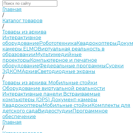
Главная
/
Каталог товаров
/
Товары из архива
Интерактивное
оборудование
Робототехника
Квадрокоптеры
Докум
камеры ELMO
Виртуальная реальность в
образовании
Мультимедийные
проекторы
Компьютерное и печатное
оборудование
Федеральные программы
Сусеки
ЭДКОМ
Архив
Светодиодные экраны
/
Товары из архива: Мобильные стойки
Оборудование виртуальной реальности
Интерактивные панели
Встраиваемые
компьютеры (OPS)
Документ-камеры
Квадрокоптеры
Мобильные стойки
Комплекты для
детского сада
Видеостудии
Программное
обеспечение
Главная
/