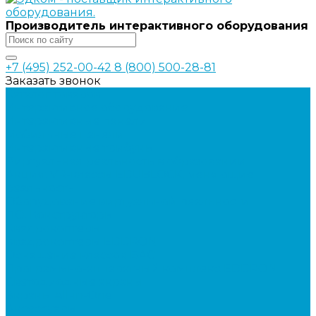
Производитель интерактивного оборудования
+7 (495) 252-00-42
8 (800) 500-28-81
Заказать звонок
Каталог товаров
Интерактивное оборудование
Интерактивные панели
Мобильные панели
Интерактивные трибуны
Виртуальная реальность в образовании
Акция: VR-классы EDUBLOCK, меняющие
реальность
Оборудование виртуальной реальности
ПО: Конструкторы
Квадрокоптеры
Квадрокоптеры EDDRON
Оснащение классов БАС
Программно-аппаратный комплекс EDDRON
Светодиодные экраны
Экраны All-in-One
Аксессуары