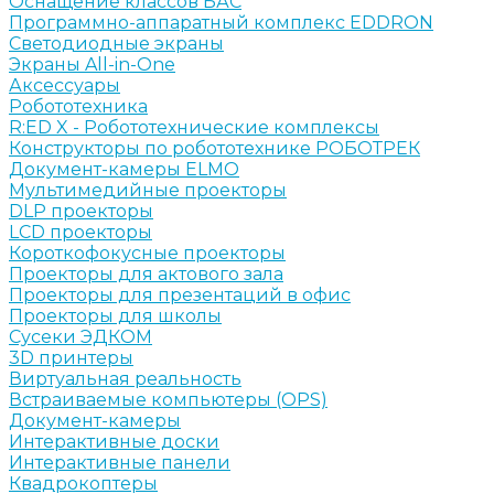
Оснащение классов БАС
Программно-аппаратный комплекс EDDRON
Светодиодные экраны
Экраны All-in-One
Аксессуары
Робототехника
R:ED X - Робототехнические комплексы
Конструкторы по робототехнике РОБОТРЕК
Документ-камеры ELMO
Мультимедийные проекторы
DLP проекторы
LCD проекторы
Короткофокусные проекторы
Проекторы для актового зала
Проекторы для презентаций в офис
Проекторы для школы
Сусеки ЭДКОМ
3D принтеры
Виртуальная реальность
Встраиваемые компьютеры (OPS)
Документ-камеры
Интерактивные доски
Интерактивные панели
Квадрокоптеры