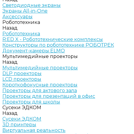
Светодиодные экраны
Экраны All-in-One
Аксессуары
Робототехника
Назад
Робототехника
R:ED X - Робототехнические комплексы
Конструкторы по робототехнике РОБОТРЕК
Документ-камеры ELMO
Мультимедийные проекторы
Назад
Мультимедийные проекторы
DLP проекторы
LCD проекторы
Короткофокусные проекторы
Проекторы для актового зала
Проекторы для презентаций в офис
Проекторы для школы
Сусеки ЭДКОМ
Назад
Сусеки ЭДКОМ
3D принтеры
Виртуальная реальность