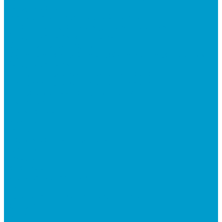
оборудования
Установка интерактивной доски
Оснащение классов мультимедийным
оборудованием «под ключ»
Обучение и консалтинг
Обучение настройке и работе с интерактивным
оборудованием
Экспресс производство и доставка
Экспресс производство и доставка
интерактивных панелей EDFLAT
Компания
О компании
Новости
Статьи
Реализованные проекты
Бренды
Отзывы
Вакансии
Корпоративная жизнь
Блог
Политика конфиденциальности
Галерея
Видео