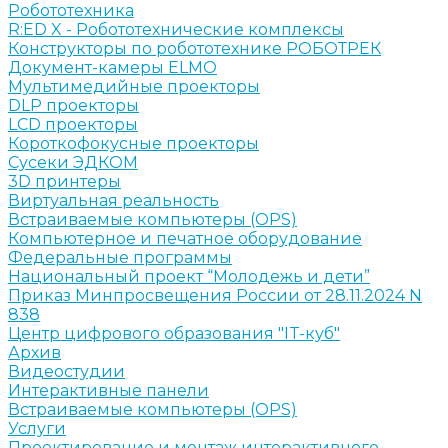
Робототехника
R:ED X - Робототехнические комплексы
Конструкторы по робототехнике РОБОТРЕК
Документ-камеры ELMO
Мультимедийные проекторы
DLP проекторы
LCD проекторы
Короткофокусные проекторы
Сусеки ЭДКОМ
3D принтеры
Виртуальная реальность
Встраиваемые компьютеры (OPS)
Компьютерное и печатное оборудование
Федеральные программы
Национальный проект “Молодежь и дети”
Приказ Минпросвещения России от 28.11.2024 N
838
Центр цифрового образования "IT-куб"
Архив
Видеостудии
Интерактивные панели
Встраиваемые компьютеры (OPS)
Услуги
Проектирование и монтаж интерактивного