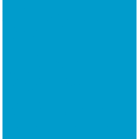
Фото
Поддержка
Техническая поддержка
Заявка на гарантийное обслуживание
Документация по оборудованию
Вопрос - ответ
Сотрудничество
Контакты
...
Каталог товаров
Интерактивное оборудование
Интерактивные панели
Мобильные панели
Интерактивные трибуны
Встраиваемые компьютеры (OPS)
Мобильные стойки
Рельсовые системы
Интерактивные доски
Виртуальная реальность в образовании
Акция: VR-классы EDUBLOCK, меняющие
реальность
Оборудование виртуальной реальности
ПО: Конструкторы
ПО: Школьные предметы