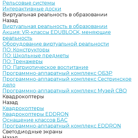
Рельсовые системы
Интерактивные доски
Виртуальная реальность в образовании
Назад
Виртуальная реальность в образовании
Акция: VR-классы EDUBLOCK, меняющие
реальность
Оборудование виртуальной реальности
ПО: Конструкторы
ПО: Школьные предметы
ПО: Тренажеры
ПО: Патриотическое воспитание
Программно-аппаратный комплекс ОБЗР
Программно-аппаратный комплекс Сестринское
дело
Программно-аппаратный комплекс Музей СВО
Квадрокоптеры
Назад
Квадрокоптеры
Квадрокоптеры EDDRON
Оснащение классов БАС
Программно-аппаратный комплекс EDDRON
Светодиодные экраны
Назад