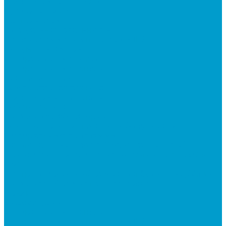
Проекторы для школы
Сусеки ЭДКОМ
3D принтеры
Виртуальная реальность
Встраиваемые компьютеры (OPS)
Документ-камеры
Интерактивные доски
Интерактивные панели
Квадрокоптеры
Компьютерная техника
Проекторы и крепления
Робототехника
Цифровые лаборатории
Компьютерное и печатное оборудование
Федеральные программы
Национальный проект “Молодежь и дети”
Приказ Минпросвещения России от 28.11.2024 N
838
Центр цифрового образования &quot;IT-куб&quot;
Цифровая образовательная среда
Архив
Видеостудии
Интерактивные панели
Встраиваемые компьютеры (OPS)