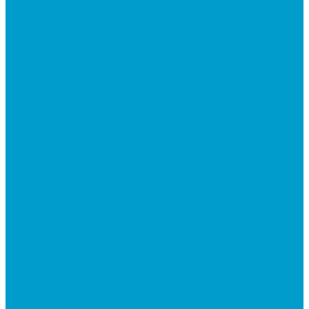
Робототехника
R:ED X - Робототехнические комплексы
Конструкторы по робототехнике РОБОТРЕК
Документ-камеры ELMO
Мультимедийные проекторы
DLP проекторы
LCD проекторы
Короткофокусные проекторы
Сусеки ЭДКОМ
3D принтеры
Виртуальная реальность
Встраиваемые компьютеры (OPS)
Компьютерное и печатное оборудование
Федеральные программы
Национальный проект “Молодежь и дети”
Приказ Минпросвещения России от 28.11.2024 N
838
Центр цифрового образования "IT-куб"
Архив
Видеостудии
Интерактивные панели
Встраиваемые компьютеры (OPS)
Услуги
Проектирование и монтаж интерактивного