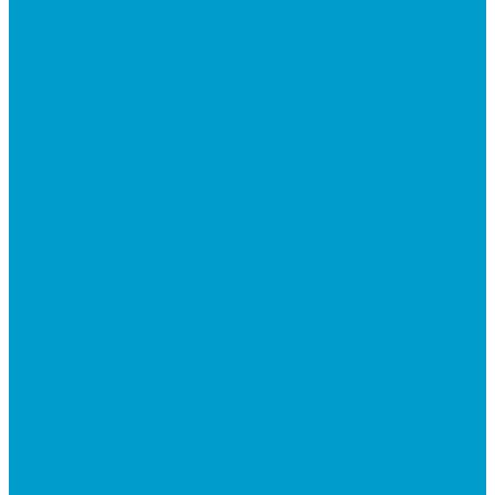
Квадрокоптеры EDDRON
Оснащение классов БАС
Программно-аппаратный комплекс EDDRON
Светодиодные экраны
Экраны All-in-One
Аксессуары
Робототехника
R:ED X - Робототехнические комплексы
Конструкторы по робототехнике РОБОТРЕК
Документ-камеры ELMO
Мультимедийные проекторы
DLP проекторы
LCD проекторы
Короткофокусные проекторы
Проекторы для актового зала
Проекторы для презентаций в офис
Проекторы для школы
Сусеки ЭДКОМ
3D принтеры
Виртуальная реальность
Встраиваемые компьютеры (OPS)
Документ-камеры
Интерактивные доски
Интерактивные панели