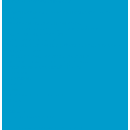
Программное обеспечение
Услуги
Проектирование и монтаж интерактивного
оборудования
Установка интерактивной доски
Оснащение классов мультимедийным
оборудованием «под ключ»
Обучение и консалтинг
Обучение настройке и работе с интерактивным
оборудованием
Экспресс производство и доставка
Экспресс производство и доставка
интерактивных панелей EDFLAT
Компания
О компании
Новости
Статьи
Реализованные проекты
Бренды
Отзывы
Вакансии
Корпоративная жизнь
Блог
Политика конфиденциальности