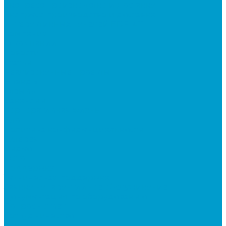
Экспресс производство и доставка
Экспресс производство и доставка
интерактивных панелей EDFLAT
Компания
О компании
Новости
Статьи
Реализованные проекты
Бренды
Отзывы
Вакансии
Корпоративная жизнь
Блог
Политика конфиденциальности
Галерея
Видео
Фото
Поддержка
Техническая поддержка
Заявка на гарантийное обслуживание
Документация по оборудованию
Вопрос - ответ
Сотрудничество
Контакты