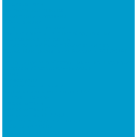
Квадрокоптеры
Компьютерная техника
Проекторы и крепления
Робототехника
Цифровые лаборатории
Компьютерное и печатное оборудование
Федеральные программы
Национальный проект “Молодежь и дети”
Приказ Минпросвещения России от 28.11.2024 N
838
Центр цифрового образования &quot;IT-куб&quot;
Цифровая образовательная среда
Архив
Видеостудии
Интерактивные панели
Встраиваемые компьютеры (OPS)
Документ-камеры
Квадрокоптеры
Квадрокоптеры DJI
Квадрокоптеры EDDRON
Комплекты для детского сада
Мобильные стойки
Оборудование виртуальной реальности