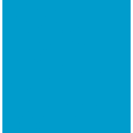
Интерактивное оборудование
Интерактивные панели
Мобильные панели
Интерактивные трибуны
Виртуальная реальность в образовании
Акция: VR-классы EDUBLOCK, меняющие
реальность
Оборудование виртуальной реальности
ПО: Конструкторы
Квадрокоптеры
Квадрокоптеры EDDRON
Оснащение классов БАС
Программно-аппаратный комплекс EDDRON
Светодиодные экраны
Экраны All-in-One
Аксессуары
Робототехника
R:ED X - Робототехнические комплексы
Конструкторы по робототехнике РОБОТРЕК
Документ-камеры ELMO
Мультимедийные проекторы
DLP проекторы
LCD проекторы