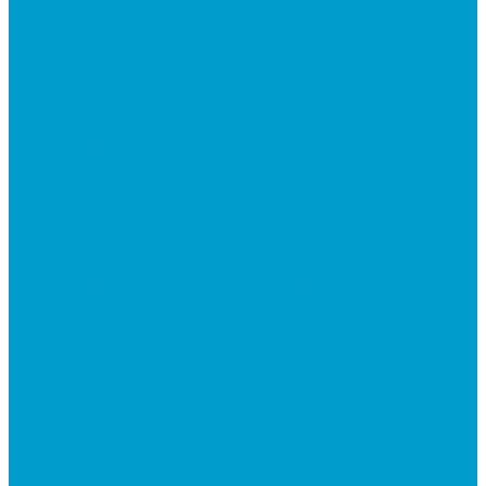
...
Каталог товаров
Интерактивное оборудование
Интерактивные панели
Мобильные панели
Интерактивные трибуны
Встраиваемые компьютеры (OPS)
Мобильные стойки
Рельсовые системы
Интерактивные доски
Виртуальная реальность в образовании
Акция: VR-классы EDUBLOCK, меняющие
реальность
Оборудование виртуальной реальности
ПО: Конструкторы
ПО: Школьные предметы
ПО: Тренажеры
ПО: Патриотическое воспитание
Программно-аппаратный комплекс ОБЗР
Программно-аппаратный комплекс Сестринское
дело
Программно-аппаратный комплекс Музей СВО
Квадрокоптеры