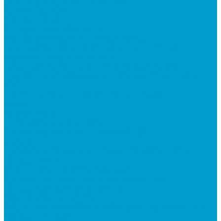
Короткофокусные проекторы
Сусеки ЭДКОМ
3D принтеры
Виртуальная реальность
Встраиваемые компьютеры (OPS)
Компьютерное и печатное оборудование
Федеральные программы
Национальный проект “Молодежь и дети”
Приказ Минпросвещения России от 28.11.2024 N
838
Центр цифрового образования "IT-куб"
Архив
Видеостудии
Интерактивные панели
Встраиваемые компьютеры (OPS)
Услуги
Проектирование и монтаж интерактивного
оборудования
Установка интерактивной доски
Оснащение классов мультимедийным
оборудованием «под ключ»
Обучение и консалтинг
Обучение настройке и работе с интерактивным
оборудованием