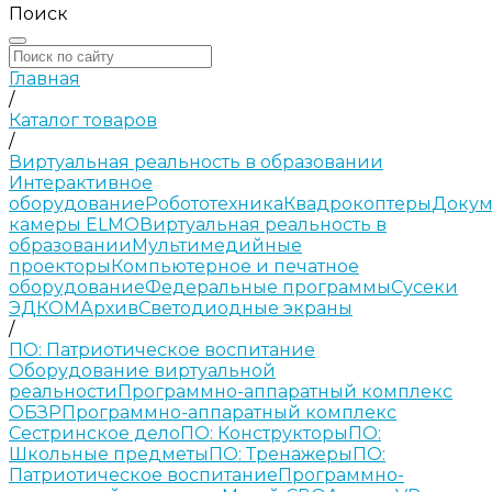
Поиск
Главная
/
Каталог товаров
/
Виртуальная реальность в образовании
Интерактивное
оборудование
Робототехника
Квадрокоптеры
Докум
камеры ELMO
Виртуальная реальность в
образовании
Мультимедийные
проекторы
Компьютерное и печатное
оборудование
Федеральные программы
Сусеки
ЭДКОМ
Архив
Светодиодные экраны
/
ПО: Патриотическое воспитание
Оборудование виртуальной
реальности
Программно-аппаратный комплекс
ОБЗР
Программно-аппаратный комплекс
Сестринское дело
ПО: Конструкторы
ПО:
Школьные предметы
ПО: Тренажеры
ПО:
Патриотическое воспитание
Программно-