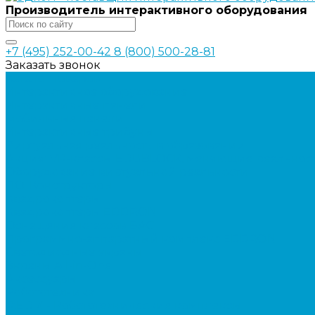
Производитель интерактивного оборудования
+7 (495) 252-00-42
8 (800) 500-28-81
Заказать звонок
Каталог товаров
Интерактивное оборудование
Интерактивные панели
Мобильные панели
Интерактивные трибуны
Виртуальная реальность в образовании
Акция: VR-классы EDUBLOCK, меняющие реальнос
Оборудование виртуальной реальности
ПО: Конструкторы
Квадрокоптеры
Квадрокоптеры EDDRON
Оснащение классов БАС
Программно-аппаратный комплекс EDDRON
Светодиодные экраны
Экраны All-in-One
Аксессуары
Робототехника
R:ED X - Робототехнические комплексы