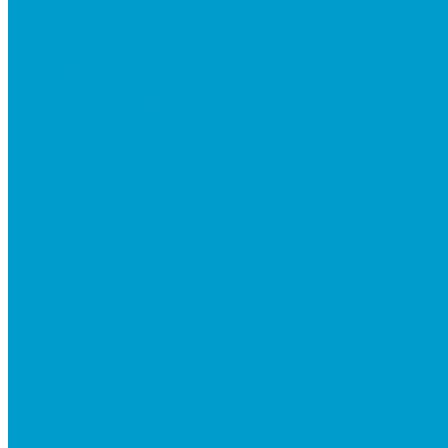
Программно-аппаратный комплекс EDDRON
Светодиодные экраны
Экраны All-in-One
Аксессуары
Робототехника
R:ED X - Робототехнические комплексы
Конструкторы по робототехнике РОБОТРЕК
Документ-камеры ELMO
Мультимедийные проекторы
DLP проекторы
LCD проекторы
Короткофокусные проекторы
Проекторы для актового зала
Проекторы для презентаций в офис
Проекторы для школы
Сусеки ЭДКОМ
3D принтеры
Виртуальная реальность
Встраиваемые компьютеры (OPS)
Документ-камеры
Интерактивные доски
Интерактивные панели
Квадрокоптеры
Компьютерная техника