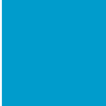
Обучение настройке и работе с интерактивным о
Экспресс производство и доставка
Экспресс производство и доставка интерактивных
Компания
О компании
Новости
Статьи
Реализованные проекты
Бренды
Отзывы
Вакансии
Корпоративная жизнь
Блог
Политика конфиденциальности
Галерея
Видео
Фото
Поддержка
Техническая поддержка
Заявка на гарантийное обслуживание
Документация по оборудованию
Вопрос - ответ
Сотрудничество