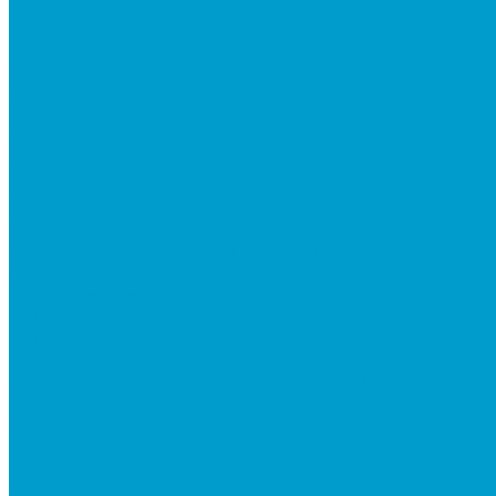
Контакты
...
Каталог товаров
Интерактивное оборудование
Интерактивные панели
Мобильные панели
Интерактивные трибуны
Встраиваемые компьютеры (OPS)
Мобильные стойки
Рельсовые системы
Интерактивные доски
Виртуальная реальность в образовании
Акция: VR-классы EDUBLOCK, меняющие реальнос
Оборудование виртуальной реальности
ПО: Конструкторы
ПО: Школьные предметы
ПО: Тренажеры
ПО: Патриотическое воспитание
Программно-аппаратный комплекс ОБЗР
Программно-аппаратный комплекс Сестринское д
Программно-аппаратный комплекс Музей СВО
Квадрокоптеры
Квадрокоптеры EDDRON
Оснащение классов БАС