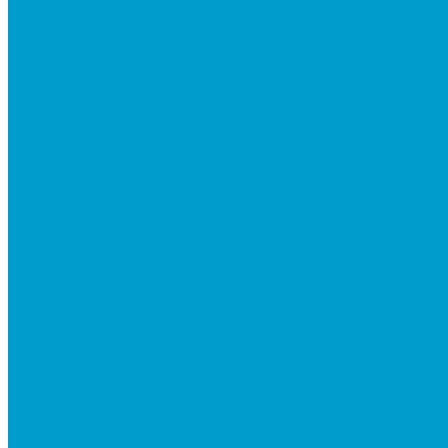
Конструкторы по робототехнике РОБОТРЕК
Документ-камеры ELMO
Мультимедийные проекторы
DLP проекторы
LCD проекторы
Короткофокусные проекторы
Сусеки ЭДКОМ
3D принтеры
Виртуальная реальность
Встраиваемые компьютеры (OPS)
Компьютерное и печатное оборудование
Федеральные программы
Национальный проект “Молодежь и дети”
Приказ Минпросвещения России от 28.11.2024 N 8
Центр цифрового образования "IT-куб"
Архив
Видеостудии
Интерактивные панели
Встраиваемые компьютеры (OPS)
Услуги
Проектирование и монтаж интерактивного обору
Установка интерактивной доски
Оснащение классов мультимедийным оборудован
Обучение и консалтинг