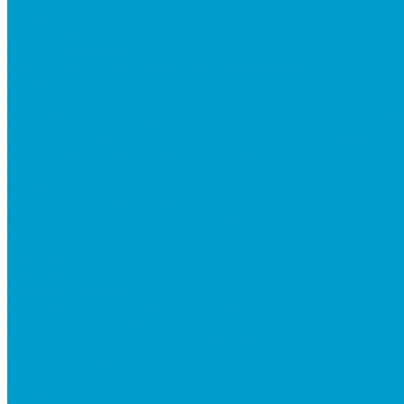
Проекторы и крепления
Робототехника
Цифровые лаборатории
Компьютерное и печатное оборудование
Федеральные программы
Национальный проект “Молодежь и дети”
Приказ Минпросвещения России от 28.11.2024 N 8
Центр цифрового образования &quot;IT-куб&quot;
Цифровая образовательная среда
Архив
Видеостудии
Интерактивные панели
Встраиваемые компьютеры (OPS)
Документ-камеры
Квадрокоптеры
Квадрокоптеры DJI
Квадрокоптеры EDDRON
Комплекты для детского сада
Мобильные стойки
Оборудование виртуальной реальности
Программное обеспечение
Услуги
Проектирование и монтаж интерактивного обору