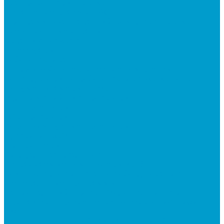
Квадрокоптеры EDDRON
Оснащение классов БАС
Программно-аппаратный комплекс EDDRON
Светодиодные экраны
Экраны All-in-One
Аксессуары
Робототехника
R:ED X - Робототехнические комплексы
Конструкторы по робототехнике РОБОТРЕК
Документ-камеры ELMO
Мультимедийные проекторы
DLP проекторы
LCD проекторы
Короткофокусные проекторы
Сусеки ЭДКОМ
3D принтеры
Виртуальная реальность
Встраиваемые компьютеры (OPS)
Компьютерное и печатное оборудование
Федеральные программы
Национальный проект “Молодежь и дети”
Приказ Минпросвещения России от 28.11.2024 N
838
Центр цифрового образования "IT-куб"