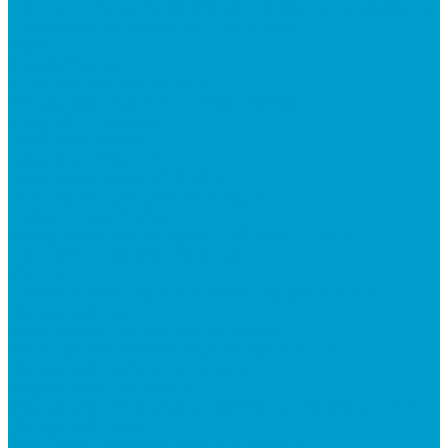
Центр цифрового образования &quot;IT-куб&quot;
Цифровая образовательная среда
Архив
Видеостудии
Интерактивные панели
Встраиваемые компьютеры (OPS)
Документ-камеры
Квадрокоптеры
Квадрокоптеры DJI
Квадрокоптеры EDDRON
Комплекты для детского сада
Мобильные стойки
Оборудование виртуальной реальности
Программное обеспечение
Услуги
Проектирование и монтаж интерактивного
оборудования
Установка интерактивной доски
Оснащение классов мультимедийным
оборудованием «под ключ»
Обучение и консалтинг
Обучение настройке и работе с интерактивным
оборудованием
Экспресс производство и доставка