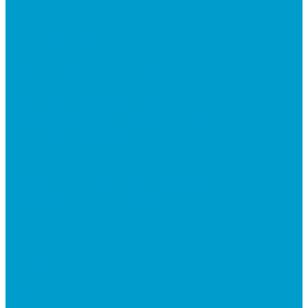
Архив
Видеостудии
Интерактивные панели
Встраиваемые компьютеры (OPS)
Услуги
Проектирование и монтаж интерактивного
оборудования
Установка интерактивной доски
Оснащение классов мультимедийным
оборудованием «под ключ»
Обучение и консалтинг
Обучение настройке и работе с интерактивным
оборудованием
Экспресс производство и доставка
Экспресс производство и доставка
интерактивных панелей EDFLAT
Компания
О компании
Новости
Статьи
Реализованные проекты
Бренды
Отзывы