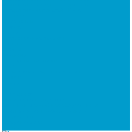
Экспресс производство и доставка
интерактивных панелей EDFLAT
Компания
О компании
Новости
Статьи
Реализованные проекты
Бренды
Отзывы
Вакансии
Корпоративная жизнь
Блог
Политика конфиденциальности
Галерея
Видео
Фото
Поддержка
Техническая поддержка
Заявка на гарантийное обслуживание
Документация по оборудованию
Вопрос - ответ
Сотрудничество
Контакты