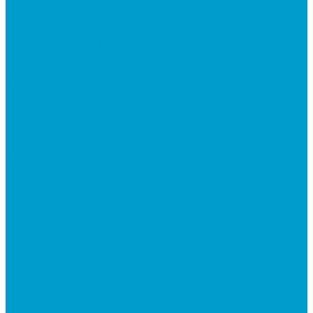
Вакансии
Корпоративная жизнь
Блог
Политика конфиденциальности
Галерея
Видео
Фото
Поддержка
Техническая поддержка
Заявка на гарантийное обслуживание
Документация по оборудованию
Вопрос - ответ
Сотрудничество
Контакты
...
Каталог товаров
Интерактивное оборудование
Интерактивные панели
Мобильные панели
Интерактивные трибуны
Встраиваемые компьютеры (OPS)
Мобильные стойки
Рельсовые системы
Интерактивные доски