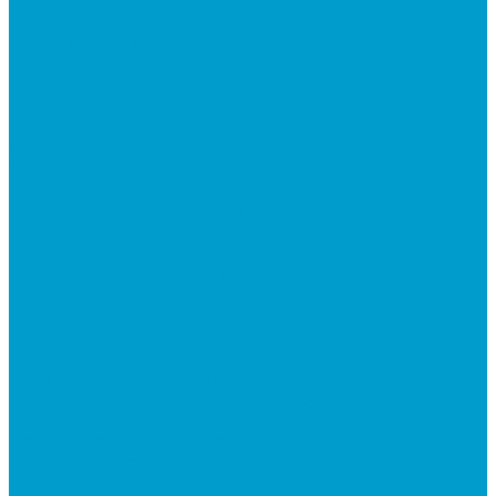
DLP проекторы
LCD проекторы
Короткофокусные проекторы
Проекторы для актового зала
Проекторы для презентаций в офис
Проекторы для школы
Сусеки ЭДКОМ
3D принтеры
Виртуальная реальность
Встраиваемые компьютеры (OPS)
Документ-камеры
Интерактивные доски
Интерактивные панели
Квадрокоптеры
Компьютерная техника
Проекторы и крепления
Робототехника
Цифровые лаборатории
Компьютерное и печатное оборудование
Федеральные программы
Национальный проект “Молодежь и дети”
Приказ Минпросвещения России от 28.11.2024 N
838