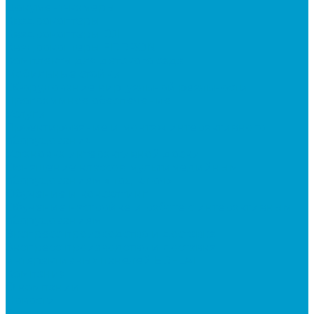
Документ-камеры
Квадрокоптеры
Квадрокоптеры DJI
Квадрокоптеры EDDRON
Комплекты для детского сада
Мобильные стойки
Оборудование виртуальной реальности
Программное обеспечение
Услуги
Проектирование и монтаж интерактивного
оборудования
Установка интерактивной доски
Оснащение классов мультимедийным
оборудованием «под ключ»
Обучение и консалтинг
Обучение настройке и работе с интерактивным
оборудованием
Экспресс производство и доставка
Экспресс производство и доставка
интерактивных панелей EDFLAT
Компания
О компании
Новости
Статьи