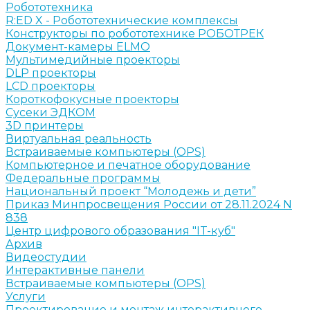
Робототехника
R:ED X - Робототехнические комплексы
Конструкторы по робототехнике РОБОТРЕК
Документ-камеры ELMO
Мультимедийные проекторы
DLP проекторы
LCD проекторы
Короткофокусные проекторы
Сусеки ЭДКОМ
3D принтеры
Виртуальная реальность
Встраиваемые компьютеры (OPS)
Компьютерное и печатное оборудование
Федеральные программы
Национальный проект “Молодежь и дети”
Приказ Минпросвещения России от 28.11.2024 N
838
Центр цифрового образования "IT-куб"
Архив
Видеостудии
Интерактивные панели
Встраиваемые компьютеры (OPS)
Услуги
Проектирование и монтаж интерактивного