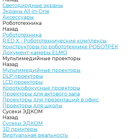
Светодиодные экраны
Экраны All-in-One
Аксессуары
Робототехника
Назад
Робототехника
R:ED X - Робототехнические комплексы
Конструкторы по робототехнике РОБОТРЕК
Документ-камеры ELMO
Мультимедийные проекторы
Назад
Мультимедийные проекторы
DLP проекторы
LCD проекторы
Короткофокусные проекторы
Проекторы для актового зала
Проекторы для презентаций в офис
Проекторы для школы
Сусеки ЭДКОМ
Назад
Сусеки ЭДКОМ
3D принтеры
Виртуальная реальность