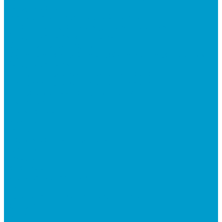
оборудования
Установка интерактивной доски
Оснащение классов мультимедийным
оборудованием «под ключ»
Обучение и консалтинг
Обучение настройке и работе с интерактивным
оборудованием
Экспресс производство и доставка
Экспресс производство и доставка
интерактивных панелей EDFLAT
Компания
О компании
Новости
Статьи
Реализованные проекты
Бренды
Отзывы
Вакансии
Корпоративная жизнь
Блог
Политика конфиденциальности
Галерея
Видео