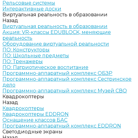
Рельсовые системы
Интерактивные доски
Виртуальная реальность в образовании
Назад
Виртуальная реальность в образовании
Акция: VR-классы EDUBLOCK, меняющие
реальность
Оборудование виртуальной реальности
ПО: Конструкторы
ПО: Школьные предметы
ПО: Тренажеры
ПО: Патриотическое воспитание
Программно-аппаратный комплекс ОБЗР
Программно-аппаратный комплекс Сестринское
дело
Программно-аппаратный комплекс Музей СВО
Квадрокоптеры
Назад
Квадрокоптеры
Квадрокоптеры EDDRON
Оснащение классов БАС
Программно-аппаратный комплекс EDDRON
Светодиодные экраны
Назад