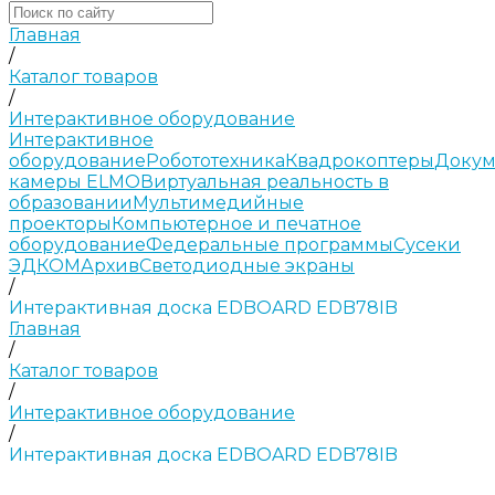
Главная
/
Каталог товаров
/
Интерактивное оборудование
Интерактивное
оборудование
Робототехника
Квадрокоптеры
Докум
камеры ELMO
Виртуальная реальность в
образовании
Мультимедийные
проекторы
Компьютерное и печатное
оборудование
Федеральные программы
Сусеки
ЭДКОМ
Архив
Светодиодные экраны
/
Интерактивная доска EDBOARD EDB78IB
Главная
/
Каталог товаров
/
Интерактивное оборудование
/
Интерактивная доска EDBOARD EDB78IB