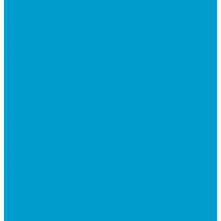
Фото
Поддержка
Техническая поддержка
Заявка на гарантийное обслуживание
Документация по оборудованию
Вопрос - ответ
Сотрудничество
Контакты
...
Каталог товаров
Интерактивное оборудование
Интерактивные панели
Мобильные панели
Интерактивные трибуны
Встраиваемые компьютеры (OPS)
Мобильные стойки
Рельсовые системы
Интерактивные доски
Виртуальная реальность в образовании
Акция: VR-классы EDUBLOCK, меняющие
реальность
Оборудование виртуальной реальности
ПО: Конструкторы
ПО: Школьные предметы