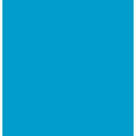
ПО: Тренажеры
ПО: Патриотическое воспитание
Программно-аппаратный комплекс ОБЗР
Программно-аппаратный комплекс Сестринское
дело
Программно-аппаратный комплекс Музей СВО
Квадрокоптеры
Квадрокоптеры EDDRON
Оснащение классов БАС
Программно-аппаратный комплекс EDDRON
Светодиодные экраны
Экраны All-in-One
Аксессуары
Робототехника
R:ED X - Робототехнические комплексы
Конструкторы по робототехнике РОБОТРЕК
Документ-камеры ELMO
Мультимедийные проекторы
DLP проекторы
LCD проекторы
Короткофокусные проекторы
Проекторы для актового зала
Проекторы для презентаций в офис