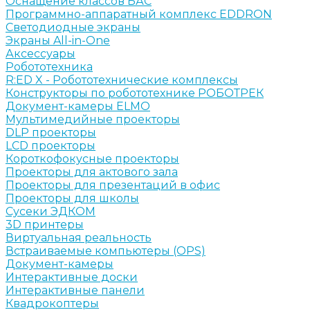
Оснащение классов БАС
Программно-аппаратный комплекс EDDRON
Светодиодные экраны
Экраны All-in-One
Аксессуары
Робототехника
R:ED X - Робототехнические комплексы
Конструкторы по робототехнике РОБОТРЕК
Документ-камеры ELMO
Мультимедийные проекторы
DLP проекторы
LCD проекторы
Короткофокусные проекторы
Проекторы для актового зала
Проекторы для презентаций в офис
Проекторы для школы
Сусеки ЭДКОМ
3D принтеры
Виртуальная реальность
Встраиваемые компьютеры (OPS)
Документ-камеры
Интерактивные доски
Интерактивные панели
Квадрокоптеры