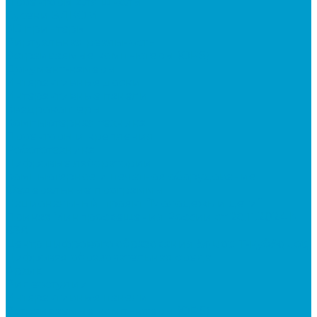
Проекторы для школы
Сусеки ЭДКОМ
3D принтеры
Виртуальная реальность
Встраиваемые компьютеры (OPS)
Документ-камеры
Интерактивные доски
Интерактивные панели
Квадрокоптеры
Компьютерная техника
Проекторы и крепления
Робототехника
Цифровые лаборатории
Компьютерное и печатное оборудование
Федеральные программы
Национальный проект “Молодежь и дети”
Приказ Минпросвещения России от 28.11.2024 N
838
Центр цифрового образования &quot;IT-куб&quot;
Цифровая образовательная среда
Архив
Видеостудии
Интерактивные панели
Встраиваемые компьютеры (OPS)