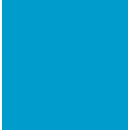
Робототехника
R:ED X - Робототехнические комплексы
Конструкторы по робототехнике РОБОТРЕК
Документ-камеры ELMO
Мультимедийные проекторы
DLP проекторы
LCD проекторы
Короткофокусные проекторы
Сусеки ЭДКОМ
3D принтеры
Виртуальная реальность
Встраиваемые компьютеры (OPS)
Компьютерное и печатное оборудование
Федеральные программы
Национальный проект “Молодежь и дети”
Приказ Минпросвещения России от 28.11.2024 N
838
Центр цифрового образования "IT-куб"
Архив
Видеостудии
Интерактивные панели
Встраиваемые компьютеры (OPS)
Услуги
Проектирование и монтаж интерактивного