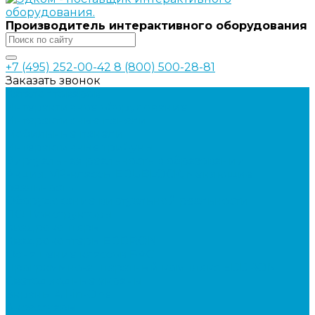
Производитель интерактивного оборудования
+7 (495) 252-00-42
8 (800) 500-28-81
Заказать звонок
Каталог товаров
Интерактивное оборудование
Интерактивные панели
Мобильные панели
Интерактивные трибуны
Виртуальная реальность в образовании
Акция: VR-классы EDUBLOCK, меняющие
реальность
Оборудование виртуальной реальности
ПО: Конструкторы
Квадрокоптеры
Квадрокоптеры EDDRON
Оснащение классов БАС
Программно-аппаратный комплекс EDDRON
Светодиодные экраны
Экраны All-in-One
Аксессуары