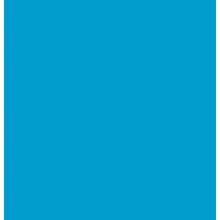
оборудования
Установка интерактивной доски
Оснащение классов мультимедийным
оборудованием «под ключ»
Обучение и консалтинг
Обучение настройке и работе с интерактивным
оборудованием
Экспресс производство и доставка
Экспресс производство и доставка
интерактивных панелей EDFLAT
Компания
О компании
Новости
Статьи
Реализованные проекты
Бренды
Отзывы
Вакансии
Корпоративная жизнь
Блог
Политика конфиденциальности
Галерея
Видео