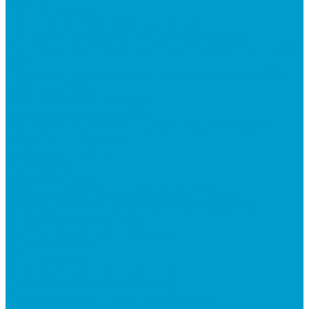
ПО: Тренажеры
ПО: Патриотическое воспитание
Программно-аппаратный комплекс ОБЗР
Программно-аппаратный комплекс Сестринское
дело
Программно-аппаратный комплекс Музей СВО
Квадрокоптеры
Квадрокоптеры EDDRON
Оснащение классов БАС
Программно-аппаратный комплекс EDDRON
Светодиодные экраны
Экраны All-in-One
Аксессуары
Робототехника
R:ED X - Робототехнические комплексы
Конструкторы по робототехнике РОБОТРЕК
Документ-камеры ELMO
Мультимедийные проекторы
DLP проекторы
LCD проекторы
Короткофокусные проекторы
Проекторы для актового зала
Проекторы для презентаций в офис