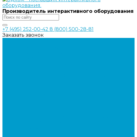
Производитель интерактивного оборудования
+7 (495) 252-00-42
8 (800) 500-28-81
Заказать звонок
Каталог товаров
Интерактивное оборудование
Интерактивные панели
Мобильные панели
Интерактивные трибуны
Виртуальная реальность в образовании
Акция: VR-классы EDUBLOCK, меняющие
реальность
Оборудование виртуальной реальности
ПО: Конструкторы
Квадрокоптеры
Квадрокоптеры EDDRON
Оснащение классов БАС
Программно-аппаратный комплекс EDDRON
Светодиодные экраны
Экраны All-in-One
Аксессуары