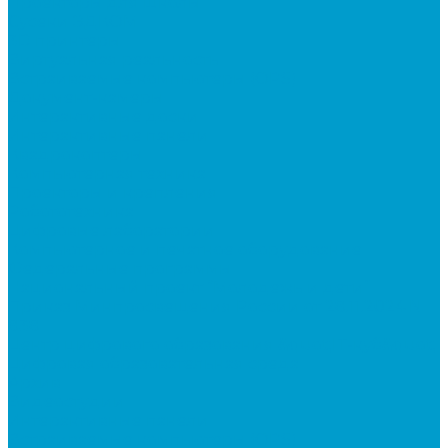
Проекторы для школы
Сусеки ЭДКОМ
3D принтеры
Виртуальная реальность
Встраиваемые компьютеры (OPS)
Документ-камеры
Интерактивные доски
Интерактивные панели
Квадрокоптеры
Компьютерная техника
Проекторы и крепления
Робототехника
Цифровые лаборатории
Компьютерное и печатное оборудование
Федеральные программы
Национальный проект “Молодежь и дети”
Приказ Минпросвещения России от 28.11.2024 N
838
Центр цифрового образования &quot;IT-куб&quot;
Цифровая образовательная среда
Архив
Видеостудии
Интерактивные панели
Встраиваемые компьютеры (OPS)