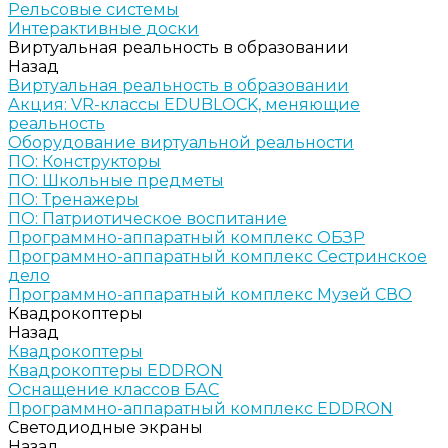
Рельсовые системы
Интерактивные доски
Виртуальная реальность в образовании
Назад
Виртуальная реальность в образовании
Акция: VR-классы EDUBLOCK, меняющие
реальность
Оборудование виртуальной реальности
ПО: Конструкторы
ПО: Школьные предметы
ПО: Тренажеры
ПО: Патриотическое воспитание
Программно-аппаратный комплекс ОБЗР
Программно-аппаратный комплекс Сестринское
дело
Программно-аппаратный комплекс Музей СВО
Квадрокоптеры
Назад
Квадрокоптеры
Квадрокоптеры EDDRON
Оснащение классов БАС
Программно-аппаратный комплекс EDDRON
Светодиодные экраны
Назад