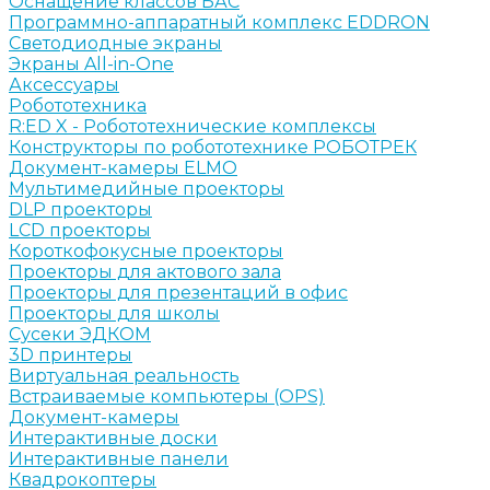
Оснащение классов БАС
Программно-аппаратный комплекс EDDRON
Светодиодные экраны
Экраны All-in-One
Аксессуары
Робототехника
R:ED X - Робототехнические комплексы
Конструкторы по робототехнике РОБОТРЕК
Документ-камеры ELMO
Мультимедийные проекторы
DLP проекторы
LCD проекторы
Короткофокусные проекторы
Проекторы для актового зала
Проекторы для презентаций в офис
Проекторы для школы
Сусеки ЭДКОМ
3D принтеры
Виртуальная реальность
Встраиваемые компьютеры (OPS)
Документ-камеры
Интерактивные доски
Интерактивные панели
Квадрокоптеры