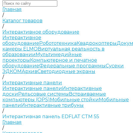
Главная
/
Каталог товаров
/
Интерактивное оборудование
Интерактивное
оборудование
Робототехника
Квадрокоптеры
Докум
камеры ELMO
Виртуальная реальность в
образовании
Мультимедийные
проекторы
Компьютерное и печатное
оборудование
Федеральные программы
Сусеки
ЭДКОМ
Архив
Светодиодные экраны
/
Интерактивные панели
Интерактивные панели
Интерактивные
доски
Рельсовые системы
Встраиваемые
компьютеры (OPS)
Мобильные стойки
Мобильные
панели
Интерактивные трибуны
/
Интерактивная панель EDFLAT CTM 55
Главная
/