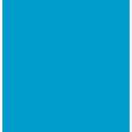
Фото
Поддержка
Техническая поддержка
Заявка на гарантийное обслуживание
Документация по оборудованию
Вопрос - ответ
Сотрудничество
Контакты
...
Каталог товаров
Интерактивное оборудование
Интерактивные панели
Мобильные панели
Интерактивные трибуны
Встраиваемые компьютеры (OPS)
Мобильные стойки
Рельсовые системы
Интерактивные доски
Виртуальная реальность в образовании
Акция: VR-классы EDUBLOCK, меняющие
реальность
Оборудование виртуальной реальности
ПО: Конструкторы
ПО: Школьные предметы