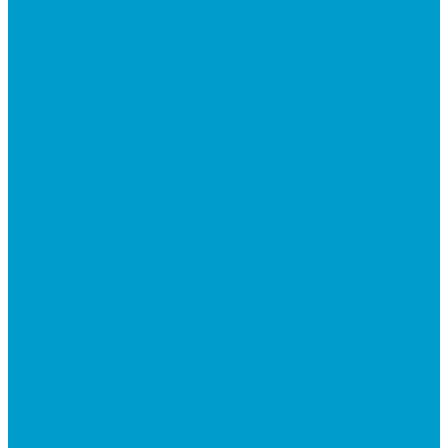
Робототехника
R:ED X - Робототехнические комплексы
Конструкторы по робототехнике РОБОТРЕК
Документ-камеры ELMO
Мультимедийные проекторы
DLP проекторы
LCD проекторы
Короткофокусные проекторы
Сусеки ЭДКОМ
3D принтеры
Виртуальная реальность
Встраиваемые компьютеры (OPS)
Компьютерное и печатное оборудование
Федеральные программы
Национальный проект “Молодежь и дети”
Приказ Минпросвещения России от 28.11.2024 N
838
Центр цифрового образования "IT-куб"
Архив
Видеостудии
Интерактивные панели
Встраиваемые компьютеры (OPS)
Услуги
Проектирование и монтаж интерактивного