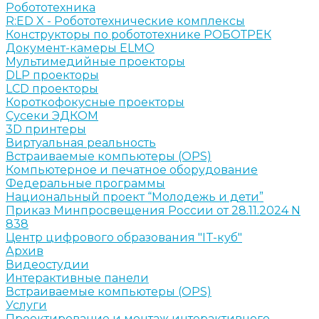
Робототехника
R:ED X - Робототехнические комплексы
Конструкторы по робототехнике РОБОТРЕК
Документ-камеры ELMO
Мультимедийные проекторы
DLP проекторы
LCD проекторы
Короткофокусные проекторы
Сусеки ЭДКОМ
3D принтеры
Виртуальная реальность
Встраиваемые компьютеры (OPS)
Компьютерное и печатное оборудование
Федеральные программы
Национальный проект “Молодежь и дети”
Приказ Минпросвещения России от 28.11.2024 N
838
Центр цифрового образования "IT-куб"
Архив
Видеостудии
Интерактивные панели
Встраиваемые компьютеры (OPS)
Услуги
Проектирование и монтаж интерактивного