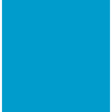
Документ-камеры
Квадрокоптеры
Квадрокоптеры DJI
Квадрокоптеры EDDRON
Комплекты для детского сада
Мобильные стойки
Оборудование виртуальной реальности
Программное обеспечение
Услуги
Проектирование и монтаж интерактивного
оборудования
Установка интерактивной доски
Оснащение классов мультимедийным
оборудованием «под ключ»
Обучение и консалтинг
Обучение настройке и работе с интерактивным
оборудованием
Экспресс производство и доставка
Экспресс производство и доставка
интерактивных панелей EDFLAT
Компания
О компании
Новости
Статьи