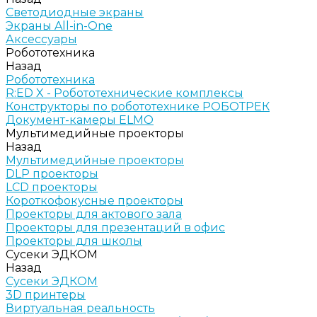
Светодиодные экраны
Экраны All-in-One
Аксессуары
Робототехника
Назад
Робототехника
R:ED X - Робототехнические комплексы
Конструкторы по робототехнике РОБОТРЕК
Документ-камеры ELMO
Мультимедийные проекторы
Назад
Мультимедийные проекторы
DLP проекторы
LCD проекторы
Короткофокусные проекторы
Проекторы для актового зала
Проекторы для презентаций в офис
Проекторы для школы
Сусеки ЭДКОМ
Назад
Сусеки ЭДКОМ
3D принтеры
Виртуальная реальность