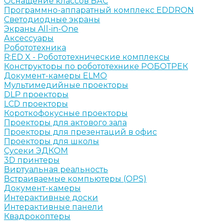
Оснащение классов БАС
Программно-аппаратный комплекс EDDRON
Светодиодные экраны
Экраны All-in-One
Аксессуары
Робототехника
R:ED X - Робототехнические комплексы
Конструкторы по робототехнике РОБОТРЕК
Документ-камеры ELMO
Мультимедийные проекторы
DLP проекторы
LCD проекторы
Короткофокусные проекторы
Проекторы для актового зала
Проекторы для презентаций в офис
Проекторы для школы
Сусеки ЭДКОМ
3D принтеры
Виртуальная реальность
Встраиваемые компьютеры (OPS)
Документ-камеры
Интерактивные доски
Интерактивные панели
Квадрокоптеры