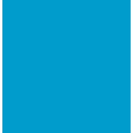
Документ-камеры
Квадрокоптеры
Квадрокоптеры DJI
Квадрокоптеры EDDRON
Комплекты для детского сада
Мобильные стойки
Оборудование виртуальной реальности
Программное обеспечение
Услуги
Проектирование и монтаж интерактивного
оборудования
Установка интерактивной доски
Оснащение классов мультимедийным
оборудованием «под ключ»
Обучение и консалтинг
Обучение настройке и работе с интерактивным
оборудованием
Экспресс производство и доставка
Экспресс производство и доставка
интерактивных панелей EDFLAT
Компания
О компании
Новости
Статьи