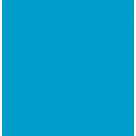
ПО: Тренажеры
ПО: Патриотическое воспитание
Программно-аппаратный комплекс ОБЗР
Программно-аппаратный комплекс Сестринское
дело
Программно-аппаратный комплекс Музей СВО
Квадрокоптеры
Квадрокоптеры EDDRON
Оснащение классов БАС
Программно-аппаратный комплекс EDDRON
Светодиодные экраны
Экраны All-in-One
Аксессуары
Робототехника
R:ED X - Робототехнические комплексы
Конструкторы по робототехнике РОБОТРЕК
Документ-камеры ELMO
Мультимедийные проекторы
DLP проекторы
LCD проекторы
Короткофокусные проекторы
Проекторы для актового зала
Проекторы для презентаций в офис