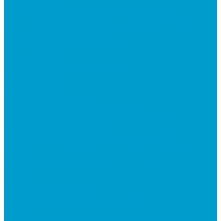
Робототехника
R:ED X - Робототехнические комплексы
Конструкторы по робототехнике РОБОТРЕК
Документ-камеры ELMO
Мультимедийные проекторы
DLP проекторы
LCD проекторы
Короткофокусные проекторы
Сусеки ЭДКОМ
3D принтеры
Виртуальная реальность
Встраиваемые компьютеры (OPS)
Компьютерное и печатное оборудование
Федеральные программы
Национальный проект “Молодежь и дети”
Приказ Минпросвещения России от 28.11.2024 N
838
Центр цифрового образования "IT-куб"
Архив
Видеостудии
Интерактивные панели
Встраиваемые компьютеры (OPS)
Услуги
Проектирование и монтаж интерактивного