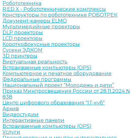
Робототехника
R:ED X - Робототехнические комплексы
Конструкторы по робототехнике РОБОТРЕК
Документ-камеры ELMO
Мультимедийные проекторы
DLP проекторы
LCD проекторы
Короткофокусные проекторы
Сусеки ЭДКОМ
3D принтеры
Виртуальная реальность
Встраиваемые компьютеры (OPS)
Компьютерное и печатное оборудование
Федеральные программы
Национальный проект “Молодежь и дети”
Приказ Минпросвещения России от 28.11.2024 N
838
Центр цифрового образования "IT-куб"
Архив
Видеостудии
Интерактивные панели
Встраиваемые компьютеры (OPS)
Услуги
Проектирование и монтаж интерактивного