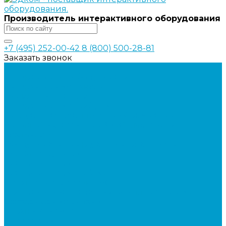
Производитель интерактивного оборудования
+7 (495) 252-00-42
8 (800) 500-28-81
Заказать звонок
Каталог товаров
Интерактивное оборудование
Интерактивные панели
Мобильные панели
Интерактивные трибуны
Виртуальная реальность в образовании
Акция: VR-классы EDUBLOCK, меняющие
реальность
Оборудование виртуальной реальности
ПО: Конструкторы
Квадрокоптеры
Квадрокоптеры EDDRON
Оснащение классов БАС
Программно-аппаратный комплекс EDDRON
Светодиодные экраны
Экраны All-in-One
Аксессуары