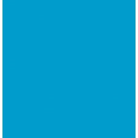
Проекторы для школы
Сусеки ЭДКОМ
3D принтеры
Виртуальная реальность
Встраиваемые компьютеры (OPS)
Документ-камеры
Интерактивные доски
Интерактивные панели
Квадрокоптеры
Компьютерная техника
Проекторы и крепления
Робототехника
Цифровые лаборатории
Компьютерное и печатное оборудование
Федеральные программы
Национальный проект “Молодежь и дети”
Приказ Минпросвещения России от 28.11.2024 N
838
Центр цифрового образования &quot;IT-куб&quot;
Цифровая образовательная среда
Архив
Видеостудии
Интерактивные панели
Встраиваемые компьютеры (OPS)