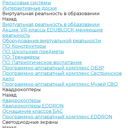
Рельсовые системы
Интерактивные доски
Виртуальная реальность в образовании
Назад
Виртуальная реальность в образовании
Акция: VR-классы EDUBLOCK, меняющие
реальность
Оборудование виртуальной реальности
ПО: Конструкторы
ПО: Школьные предметы
ПО: Тренажеры
ПО: Патриотическое воспитание
Программно-аппаратный комплекс ОБЗР
Программно-аппаратный комплекс Сестринское
дело
Программно-аппаратный комплекс Музей СВО
Квадрокоптеры
Назад
Квадрокоптеры
Квадрокоптеры EDDRON
Оснащение классов БАС
Программно-аппаратный комплекс EDDRON
Светодиодные экраны
Назад