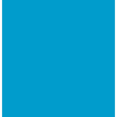
оборудования
Установка интерактивной доски
Оснащение классов мультимедийным
оборудованием «под ключ»
Обучение и консалтинг
Обучение настройке и работе с интерактивным
оборудованием
Экспресс производство и доставка
Экспресс производство и доставка
интерактивных панелей EDFLAT
Компания
О компании
Новости
Статьи
Реализованные проекты
Бренды
Отзывы
Вакансии
Корпоративная жизнь
Блог
Политика конфиденциальности
Галерея
Видео