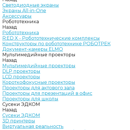
Светодиодные экраны
Экраны All-in-One
Аксессуары
Робототехника
Назад
Робототехника
R:ED X - Робототехнические комплексы
Конструкторы по робототехнике РОБОТРЕК
Документ-камеры ELMO
Мультимедийные проекторы
Назад
Мультимедийные проекторы
DLP проекторы
LCD проекторы
Короткофокусные проекторы
Проекторы для актового зала
Проекторы для презентаций в офис
Проекторы для школы
Сусеки ЭДКОМ
Назад
Сусеки ЭДКОМ
3D принтеры
Виртуальная реальность