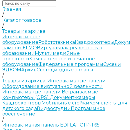
Главная
/
Каталог товаров
/
Товары из архива
Интерактивное
оборудование
Робототехника
Квадрокоптеры
Докум
камеры ELMO
Виртуальная реальность в
образовании
Мультимедийные
проекторы
Компьютерное и печатное
оборудование
Федеральные программы
Сусеки
ЭДКОМ
Архив
Светодиодные экраны
/
Товары из архива: Интерактивные панели
Оборудование виртуальной реальности
Интерактивные панели
Встраиваемые
компьютеры (OPS)
Документ-камеры
Квадрокоптеры
Мобильные стойки
Комплекты для
детского сада
Видеостудии
Программное
обеспечение
/
Интерактивная панель EDFLAT CTP-1 65