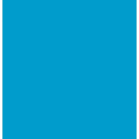
Фото
Поддержка
Техническая поддержка
Заявка на гарантийное обслуживание
Документация по оборудованию
Вопрос - ответ
Сотрудничество
Контакты
...
Каталог товаров
Интерактивное оборудование
Интерактивные панели
Мобильные панели
Интерактивные трибуны
Встраиваемые компьютеры (OPS)
Мобильные стойки
Рельсовые системы
Интерактивные доски
Виртуальная реальность в образовании
Акция: VR-классы EDUBLOCK, меняющие
реальность
Оборудование виртуальной реальности
ПО: Конструкторы
ПО: Школьные предметы