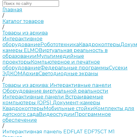
Главная
/
Каталог товаров
/
Товары из архива
Интерактивное
оборудование
Робототехника
Квадрокоптеры
Докум
камеры ELMO
Виртуальная реальность в
образовании
Мультимедийные
проекторы
Компьютерное и печатное
оборудование
Федеральные программы
Сусеки
ЭДКОМ
Архив
Светодиодные экраны
/
Товары из архива: Интерактивные панели
Оборудование виртуальной реальности
Интерактивные панели
Встраиваемые
компьютеры (OPS)
Документ-камеры
Квадрокоптеры
Мобильные стойки
Комплекты для
детского сада
Видеостудии
Программное
обеспечение
/
Интерактивная панель EDFLAT EDF75CT M1