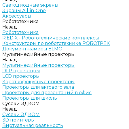
Светодиодные экраны
Экраны All-in-One
Аксессуары
Робототехника
Назад
Робототехника
R:ED X - Робототехнические комплексы
Конструкторы по робототехнике РОБОТРЕК
Документ-камеры ELMO
Мультимедийные проекторы
Назад
Мультимедийные проекторы
DLP проекторы
LCD проекторы
Короткофокусные проекторы
Проекторы для актового зала
Проекторы для презентаций в офис
Проекторы для школы
Сусеки ЭДКОМ
Назад
Сусеки ЭДКОМ
3D принтеры
Виртуальная реальность