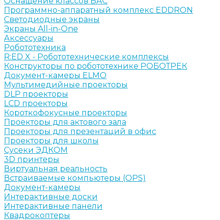
Оснащение классов БАС
Программно-аппаратный комплекс EDDRON
Светодиодные экраны
Экраны All-in-One
Аксессуары
Робототехника
R:ED X - Робототехнические комплексы
Конструкторы по робототехнике РОБОТРЕК
Документ-камеры ELMO
Мультимедийные проекторы
DLP проекторы
LCD проекторы
Короткофокусные проекторы
Проекторы для актового зала
Проекторы для презентаций в офис
Проекторы для школы
Сусеки ЭДКОМ
3D принтеры
Виртуальная реальность
Встраиваемые компьютеры (OPS)
Документ-камеры
Интерактивные доски
Интерактивные панели
Квадрокоптеры