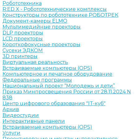
Робототехника
R:ED X - Робототехнические комплексы
Конструкторы по робототехнике РОБОТРЕК
Документ-камеры ELMO
Мультимедийные проекторы
DLP проекторы
LCD проекторы
Короткофокусные проекторы
Сусеки ЭДКОМ
3D принтеры
Виртуальная реальность
Встраиваемые компьютеры (OPS)
Компьютерное и печатное оборудование
Федеральные программы
Национальный проект “Молодежь и дети”
Приказ Минпросвещения России от 28.11.2024 N
838
Центр цифрового образования "IT-куб"
Архив
Видеостудии
Интерактивные панели
Встраиваемые компьютеры (OPS)
Услуги
Проектирование и монтаж интерактивного