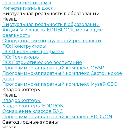
Рельсовые системы
Интерактивные доски
Виртуальная реальность в образовании
Назад
Виртуальная реальность в образовании
Акция: VR-классы EDUBLOCK, меняющие
реальность
Оборудование виртуальной реальности
ПО: Конструкторы
ПО: Школьные предметы
ПО: Тренажеры
ПО: Патриотическое воспитание
Программно-аппаратный комплекс ОБЗР
Программно-аппаратный комплекс Сестринское
дело
Программно-аппаратный комплекс Музей СВО
Квадрокоптеры
Назад
Квадрокоптеры
Квадрокоптеры EDDRON
Оснащение классов БАС
Программно-аппаратный комплекс EDDRON
Светодиодные экраны
Назад