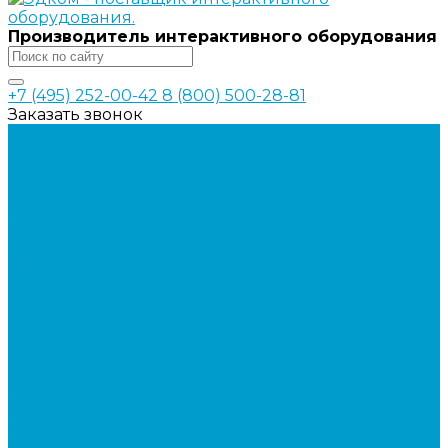
Производитель интерактивного оборудования
+7 (495) 252-00-42
8 (800) 500-28-81
Заказать звонок
Каталог товаров
Интерактивное оборудование
Интерактивные панели
Мобильные панели
Интерактивные трибуны
Виртуальная реальность в образовании
Акция: VR-классы EDUBLOCK, меняющие
реальность
Оборудование виртуальной реальности
ПО: Конструкторы
Квадрокоптеры
Квадрокоптеры EDDRON
Оснащение классов БАС
Программно-аппаратный комплекс EDDRON
Светодиодные экраны
Экраны All-in-One
Аксессуары