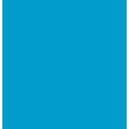
Фото
Поддержка
Техническая поддержка
Заявка на гарантийное обслуживание
Документация по оборудованию
Вопрос - ответ
Сотрудничество
Контакты
...
Каталог товаров
Интерактивное оборудование
Интерактивные панели
Мобильные панели
Интерактивные трибуны
Встраиваемые компьютеры (OPS)
Мобильные стойки
Рельсовые системы
Интерактивные доски
Виртуальная реальность в образовании
Акция: VR-классы EDUBLOCK, меняющие
реальность
Оборудование виртуальной реальности
ПО: Конструкторы
ПО: Школьные предметы