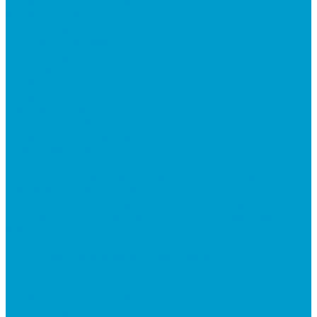
Проекторы для школы
Сусеки ЭДКОМ
3D принтеры
Виртуальная реальность
Встраиваемые компьютеры (OPS)
Документ-камеры
Интерактивные доски
Интерактивные панели
Квадрокоптеры
Компьютерная техника
Проекторы и крепления
Робототехника
Цифровые лаборатории
Компьютерное и печатное оборудование
Федеральные программы
Национальный проект “Молодежь и дети”
Приказ Минпросвещения России от 28.11.2024 N
838
Центр цифрового образования &quot;IT-куб&quot;
Цифровая образовательная среда
Архив
Видеостудии
Интерактивные панели
Встраиваемые компьютеры (OPS)