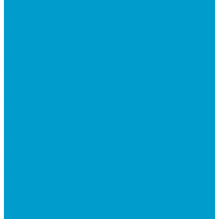
оборудования
Установка интерактивной доски
Оснащение классов мультимедийным
оборудованием «под ключ»
Обучение и консалтинг
Обучение настройке и работе с интерактивным
оборудованием
Экспресс производство и доставка
Экспресс производство и доставка
интерактивных панелей EDFLAT
Компания
О компании
Новости
Статьи
Реализованные проекты
Бренды
Отзывы
Вакансии
Корпоративная жизнь
Блог
Политика конфиденциальности
Галерея
Видео