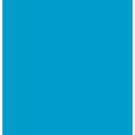
Документ-камеры
Квадрокоптеры
Квадрокоптеры DJI
Квадрокоптеры EDDRON
Комплекты для детского сада
Мобильные стойки
Оборудование виртуальной реальности
Программное обеспечение
Услуги
Проектирование и монтаж интерактивного
оборудования
Установка интерактивной доски
Оснащение классов мультимедийным
оборудованием «под ключ»
Обучение и консалтинг
Обучение настройке и работе с интерактивным
оборудованием
Экспресс производство и доставка
Экспресс производство и доставка
интерактивных панелей EDFLAT
Компания
О компании
Новости
Статьи