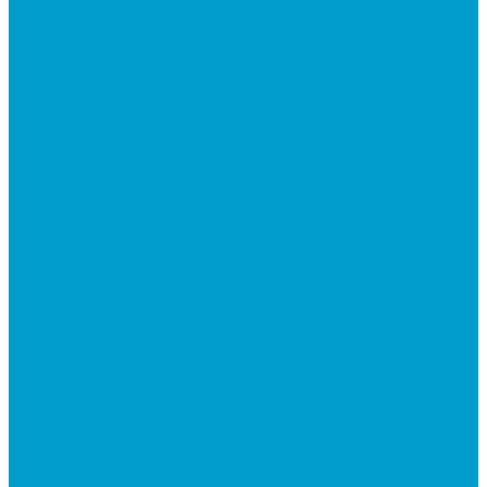
Робототехника
R:ED X - Робототехнические комплексы
Конструкторы по робототехнике РОБОТРЕК
Документ-камеры ELMO
Мультимедийные проекторы
DLP проекторы
LCD проекторы
Короткофокусные проекторы
Сусеки ЭДКОМ
3D принтеры
Виртуальная реальность
Встраиваемые компьютеры (OPS)
Компьютерное и печатное оборудование
Федеральные программы
Национальный проект “Молодежь и дети”
Приказ Минпросвещения России от 28.11.2024 N
838
Центр цифрового образования "IT-куб"
Архив
Видеостудии
Интерактивные панели
Встраиваемые компьютеры (OPS)
Услуги
Проектирование и монтаж интерактивного