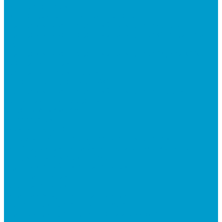
ПО: Тренажеры
ПО: Патриотическое воспитание
Программно-аппаратный комплекс ОБЗР
Программно-аппаратный комплекс Сестринское
дело
Программно-аппаратный комплекс Музей СВО
Квадрокоптеры
Квадрокоптеры EDDRON
Оснащение классов БАС
Программно-аппаратный комплекс EDDRON
Светодиодные экраны
Экраны All-in-One
Аксессуары
Робототехника
R:ED X - Робототехнические комплексы
Конструкторы по робототехнике РОБОТРЕК
Документ-камеры ELMO
Мультимедийные проекторы
DLP проекторы
LCD проекторы
Короткофокусные проекторы
Проекторы для актового зала
Проекторы для презентаций в офис