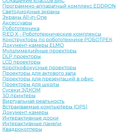
Оснащение классов БАС
Программно-аппаратный комплекс EDDRON
Светодиодные экраны
Экраны All-in-One
Аксессуары
Робототехника
R:ED X - Робототехнические комплексы
Конструкторы по робототехнике РОБОТРЕК
Документ-камеры ELMO
Мультимедийные проекторы
DLP проекторы
LCD проекторы
Короткофокусные проекторы
Проекторы для актового зала
Проекторы для презентаций в офис
Проекторы для школы
Сусеки ЭДКОМ
3D принтеры
Виртуальная реальность
Встраиваемые компьютеры (OPS)
Документ-камеры
Интерактивные доски
Интерактивные панели
Квадрокоптеры