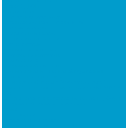
Проекторы для школы
Сусеки ЭДКОМ
3D принтеры
Виртуальная реальность
Встраиваемые компьютеры (OPS)
Документ-камеры
Интерактивные доски
Интерактивные панели
Квадрокоптеры
Компьютерная техника
Проекторы и крепления
Робототехника
Цифровые лаборатории
Компьютерное и печатное оборудование
Федеральные программы
Национальный проект “Молодежь и дети”
Приказ Минпросвещения России от 28.11.2024 N
838
Центр цифрового образования &quot;IT-куб&quot;
Цифровая образовательная среда
Архив
Видеостудии
Интерактивные панели
Встраиваемые компьютеры (OPS)