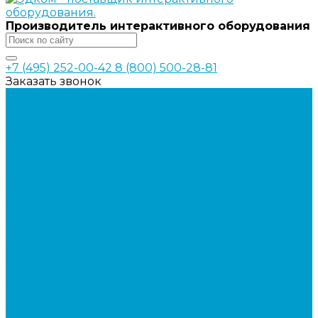
Производитель интерактивного оборудования
+7 (495) 252-00-42
8 (800) 500-28-81
Заказать звонок
Каталог товаров
Интерактивное оборудование
Интерактивные панели
Мобильные панели
Интерактивные трибуны
Виртуальная реальность в образовании
Акция: VR-классы EDUBLOCK, меняющие
реальность
Оборудование виртуальной реальности
ПО: Конструкторы
Квадрокоптеры
Квадрокоптеры EDDRON
Оснащение классов БАС
Программно-аппаратный комплекс EDDRON
Светодиодные экраны
Экраны All-in-One
Аксессуары