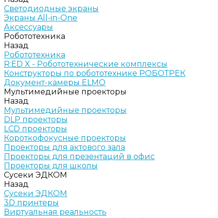
Светодиодные экраны
Экраны All-in-One
Аксессуары
Робототехника
Назад
Робототехника
R:ED X - Робототехнические комплексы
Конструкторы по робототехнике РОБОТРЕК
Документ-камеры ELMO
Мультимедийные проекторы
Назад
Мультимедийные проекторы
DLP проекторы
LCD проекторы
Короткофокусные проекторы
Проекторы для актового зала
Проекторы для презентаций в офис
Проекторы для школы
Сусеки ЭДКОМ
Назад
Сусеки ЭДКОМ
3D принтеры
Виртуальная реальность