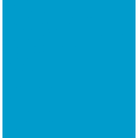
оборудования
Установка интерактивной доски
Оснащение классов мультимедийным
оборудованием «под ключ»
Обучение и консалтинг
Обучение настройке и работе с интерактивным
оборудованием
Экспресс производство и доставка
Экспресс производство и доставка
интерактивных панелей EDFLAT
Компания
О компании
Новости
Статьи
Реализованные проекты
Бренды
Отзывы
Вакансии
Корпоративная жизнь
Блог
Политика конфиденциальности
Галерея
Видео