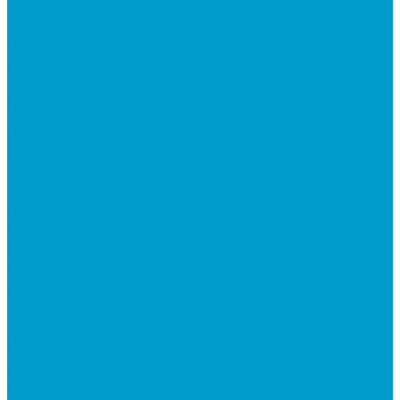
Робототехника
R:ED X - Робототехнические комплексы
Конструкторы по робототехнике РОБОТРЕК
Документ-камеры ELMO
Мультимедийные проекторы
DLP проекторы
LCD проекторы
Короткофокусные проекторы
Сусеки ЭДКОМ
3D принтеры
Виртуальная реальность
Встраиваемые компьютеры (OPS)
Компьютерное и печатное оборудование
Федеральные программы
Национальный проект “Молодежь и дети”
Приказ Минпросвещения России от 28.11.2024 N
838
Центр цифрового образования "IT-куб"
Архив
Видеостудии
Интерактивные панели
Встраиваемые компьютеры (OPS)
Услуги
Проектирование и монтаж интерактивного