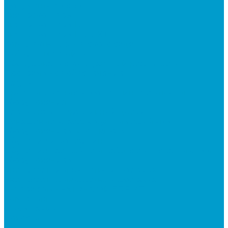
Документ-камеры
Квадрокоптеры
Квадрокоптеры DJI
Квадрокоптеры EDDRON
Комплекты для детского сада
Мобильные стойки
Оборудование виртуальной реальности
Программное обеспечение
Услуги
Проектирование и монтаж интерактивного
оборудования
Установка интерактивной доски
Оснащение классов мультимедийным
оборудованием «под ключ»
Обучение и консалтинг
Обучение настройке и работе с интерактивным
оборудованием
Экспресс производство и доставка
Экспресс производство и доставка
интерактивных панелей EDFLAT
Компания
О компании
Новости
Статьи