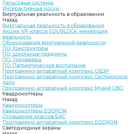
Рельсовые системы
Интерактивные доски
Виртуальная реальность в образовании
Назад
Виртуальная реальность в образовании
Акция: VR-классы EDUBLOCK, меняющие
реальность
Оборудование виртуальной реальности
ПО: Конструкторы
ПО: Школьные предметы
ПО: Тренажеры
ПО: Патриотическое воспитание
Программно-аппаратный комплекс ОБЗР
Программно-аппаратный комплекс Сестринское
дело
Программно-аппаратный комплекс Музей СВО
Квадрокоптеры
Назад
Квадрокоптеры
Квадрокоптеры EDDRON
Оснащение классов БАС
Программно-аппаратный комплекс EDDRON
Светодиодные экраны
Назад