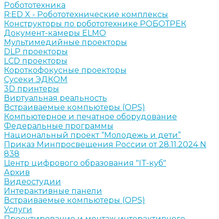
Робототехника
R:ED X - Робототехнические комплексы
Конструкторы по робототехнике РОБОТРЕК
Документ-камеры ELMO
Мультимедийные проекторы
DLP проекторы
LCD проекторы
Короткофокусные проекторы
Сусеки ЭДКОМ
3D принтеры
Виртуальная реальность
Встраиваемые компьютеры (OPS)
Компьютерное и печатное оборудование
Федеральные программы
Национальный проект “Молодежь и дети”
Приказ Минпросвещения России от 28.11.2024 N
838
Центр цифрового образования "IT-куб"
Архив
Видеостудии
Интерактивные панели
Встраиваемые компьютеры (OPS)
Услуги
Проектирование и монтаж интерактивного