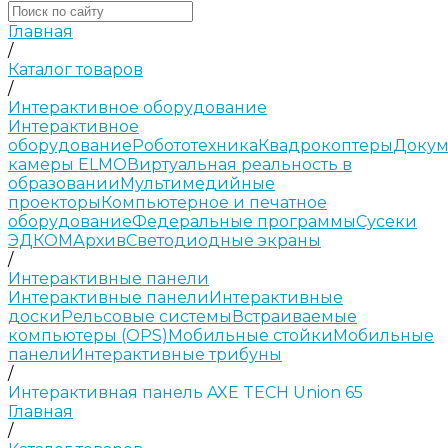
Главная
/
Каталог товаров
/
Интерактивное оборудование
Интерактивное
оборудование
Робототехника
Квадрокоптеры
Докум
камеры ELMO
Виртуальная реальность в
образовании
Мультимедийные
проекторы
Компьютерное и печатное
оборудование
Федеральные программы
Сусеки
ЭДКОМ
Архив
Светодиодные экраны
/
Интерактивные панели
Интерактивные панели
Интерактивные
доски
Рельсовые системы
Встраиваемые
компьютеры (OPS)
Мобильные стойки
Мобильные
панели
Интерактивные трибуны
/
Интерактивная панель AXE TECH Union 65
Главная
/