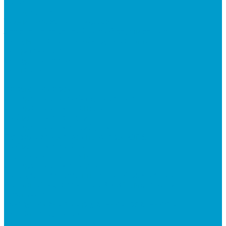
Фото
Поддержка
Техническая поддержка
Заявка на гарантийное обслуживание
Документация по оборудованию
Вопрос - ответ
Сотрудничество
Контакты
...
Каталог товаров
Интерактивное оборудование
Интерактивные панели
Мобильные панели
Интерактивные трибуны
Встраиваемые компьютеры (OPS)
Мобильные стойки
Рельсовые системы
Интерактивные доски
Виртуальная реальность в образовании
Акция: VR-классы EDUBLOCK, меняющие
реальность
Оборудование виртуальной реальности
ПО: Конструкторы
ПО: Школьные предметы