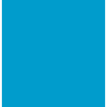
ПО: Тренажеры
ПО: Патриотическое воспитание
Программно-аппаратный комплекс ОБЗР
Программно-аппаратный комплекс Сестринское
дело
Программно-аппаратный комплекс Музей СВО
Квадрокоптеры
Квадрокоптеры EDDRON
Оснащение классов БАС
Программно-аппаратный комплекс EDDRON
Светодиодные экраны
Экраны All-in-One
Аксессуары
Робототехника
R:ED X - Робототехнические комплексы
Конструкторы по робототехнике РОБОТРЕК
Документ-камеры ELMO
Мультимедийные проекторы
DLP проекторы
LCD проекторы
Короткофокусные проекторы
Проекторы для актового зала
Проекторы для презентаций в офис