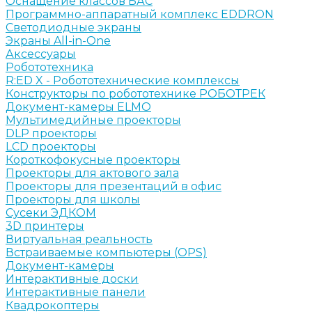
Оснащение классов БАС
Программно-аппаратный комплекс EDDRON
Светодиодные экраны
Экраны All-in-One
Аксессуары
Робототехника
R:ED X - Робототехнические комплексы
Конструкторы по робототехнике РОБОТРЕК
Документ-камеры ELMO
Мультимедийные проекторы
DLP проекторы
LCD проекторы
Короткофокусные проекторы
Проекторы для актового зала
Проекторы для презентаций в офис
Проекторы для школы
Сусеки ЭДКОМ
3D принтеры
Виртуальная реальность
Встраиваемые компьютеры (OPS)
Документ-камеры
Интерактивные доски
Интерактивные панели
Квадрокоптеры