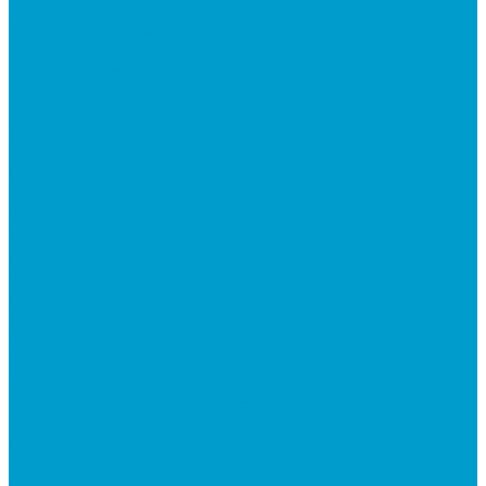
Документ-камеры
Квадрокоптеры
Квадрокоптеры DJI
Квадрокоптеры EDDRON
Комплекты для детского сада
Мобильные стойки
Оборудование виртуальной реальности
Программное обеспечение
Услуги
Проектирование и монтаж интерактивного
оборудования
Установка интерактивной доски
Оснащение классов мультимедийным
оборудованием «под ключ»
Обучение и консалтинг
Обучение настройке и работе с интерактивным
оборудованием
Экспресс производство и доставка
Экспресс производство и доставка
интерактивных панелей EDFLAT
Компания
О компании
Новости
Статьи