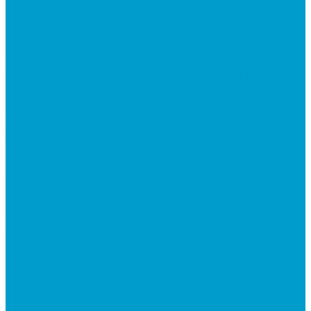
ПО: Тренажеры
ПО: Патриотическое воспитание
Программно-аппаратный комплекс ОБЗР
Программно-аппаратный комплекс Сестринское
дело
Программно-аппаратный комплекс Музей СВО
Квадрокоптеры
Квадрокоптеры EDDRON
Оснащение классов БАС
Программно-аппаратный комплекс EDDRON
Светодиодные экраны
Экраны All-in-One
Аксессуары
Робототехника
R:ED X - Робототехнические комплексы
Конструкторы по робототехнике РОБОТРЕК
Документ-камеры ELMO
Мультимедийные проекторы
DLP проекторы
LCD проекторы
Короткофокусные проекторы
Проекторы для актового зала
Проекторы для презентаций в офис