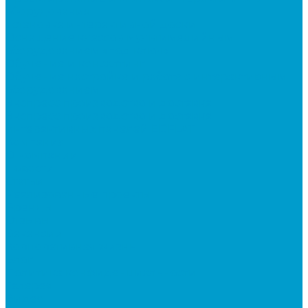
оборудования
Установка интерактивной доски
Оснащение классов мультимедийным
оборудованием «под ключ»
Обучение и консалтинг
Обучение настройке и работе с интерактивным
оборудованием
Экспресс производство и доставка
Экспресс производство и доставка
интерактивных панелей EDFLAT
Компания
О компании
Новости
Статьи
Реализованные проекты
Бренды
Отзывы
Вакансии
Корпоративная жизнь
Блог
Политика конфиденциальности
Галерея
Видео