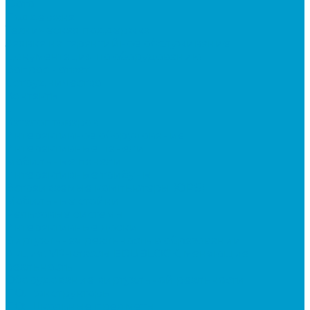
Фото
Поддержка
Техническая поддержка
Заявка на гарантийное обслуживание
Документация по оборудованию
Вопрос - ответ
Сотрудничество
Контакты
...
Каталог товаров
Интерактивное оборудование
Интерактивные панели
Мобильные панели
Интерактивные трибуны
Встраиваемые компьютеры (OPS)
Мобильные стойки
Рельсовые системы
Интерактивные доски
Виртуальная реальность в образовании
Акция: VR-классы EDUBLOCK, меняющие
реальность
Оборудование виртуальной реальности
ПО: Конструкторы
ПО: Школьные предметы