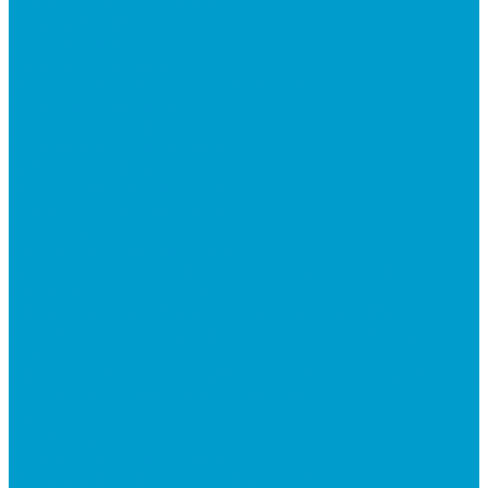
Проекторы для школы
Сусеки ЭДКОМ
3D принтеры
Виртуальная реальность
Встраиваемые компьютеры (OPS)
Документ-камеры
Интерактивные доски
Интерактивные панели
Квадрокоптеры
Компьютерная техника
Проекторы и крепления
Робототехника
Цифровые лаборатории
Компьютерное и печатное оборудование
Федеральные программы
Национальный проект “Молодежь и дети”
Приказ Минпросвещения России от 28.11.2024 N
838
Центр цифрового образования &quot;IT-куб&quot;
Цифровая образовательная среда
Архив
Видеостудии
Интерактивные панели
Встраиваемые компьютеры (OPS)