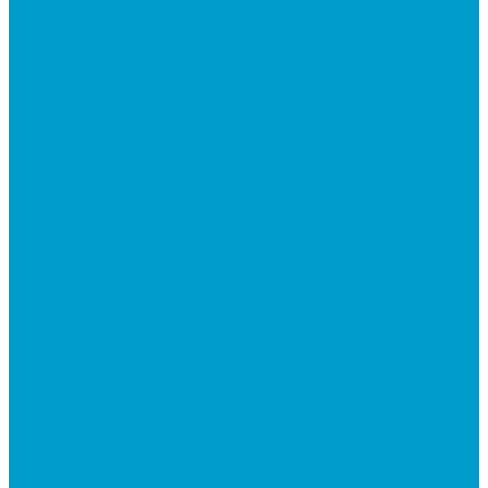
Робототехника
R:ED X - Робототехнические комплексы
Конструкторы по робототехнике РОБОТРЕК
Документ-камеры ELMO
Мультимедийные проекторы
DLP проекторы
LCD проекторы
Короткофокусные проекторы
Сусеки ЭДКОМ
3D принтеры
Виртуальная реальность
Встраиваемые компьютеры (OPS)
Компьютерное и печатное оборудование
Федеральные программы
Национальный проект “Молодежь и дети”
Приказ Минпросвещения России от 28.11.2024 N
838
Центр цифрового образования "IT-куб"
Архив
Видеостудии
Интерактивные панели
Встраиваемые компьютеры (OPS)
Услуги
Проектирование и монтаж интерактивного