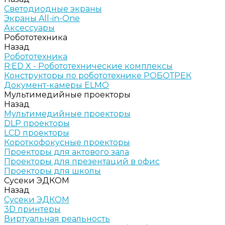
Светодиодные экраны
Экраны All-in-One
Аксессуары
Робототехника
Назад
Робототехника
R:ED X - Робототехнические комплексы
Конструкторы по робототехнике РОБОТРЕК
Документ-камеры ELMO
Мультимедийные проекторы
Назад
Мультимедийные проекторы
DLP проекторы
LCD проекторы
Короткофокусные проекторы
Проекторы для актового зала
Проекторы для презентаций в офис
Проекторы для школы
Сусеки ЭДКОМ
Назад
Сусеки ЭДКОМ
3D принтеры
Виртуальная реальность