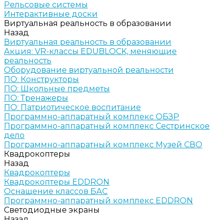
Рельсовые системы
Интерактивные доски
Виртуальная реальность в образовании
Назад
Виртуальная реальность в образовании
Акция: VR-классы EDUBLOCK, меняющие
реальность
Оборудование виртуальной реальности
ПО: Конструкторы
ПО: Школьные предметы
ПО: Тренажеры
ПО: Патриотическое воспитание
Программно-аппаратный комплекс ОБЗР
Программно-аппаратный комплекс Сестринское
дело
Программно-аппаратный комплекс Музей СВО
Квадрокоптеры
Назад
Квадрокоптеры
Квадрокоптеры EDDRON
Оснащение классов БАС
Программно-аппаратный комплекс EDDRON
Светодиодные экраны
Назад