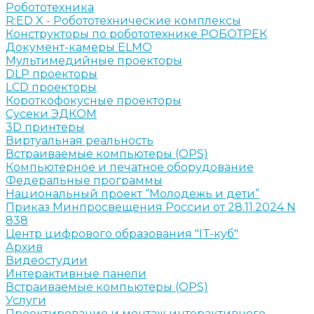
Робототехника
R:ED X - Робототехнические комплексы
Конструкторы по робототехнике РОБОТРЕК
Документ-камеры ELMO
Мультимедийные проекторы
DLP проекторы
LCD проекторы
Короткофокусные проекторы
Сусеки ЭДКОМ
3D принтеры
Виртуальная реальность
Встраиваемые компьютеры (OPS)
Компьютерное и печатное оборудование
Федеральные программы
Национальный проект “Молодежь и дети”
Приказ Минпросвещения России от 28.11.2024 N
838
Центр цифрового образования "IT-куб"
Архив
Видеостудии
Интерактивные панели
Встраиваемые компьютеры (OPS)
Услуги
Проектирование и монтаж интерактивного