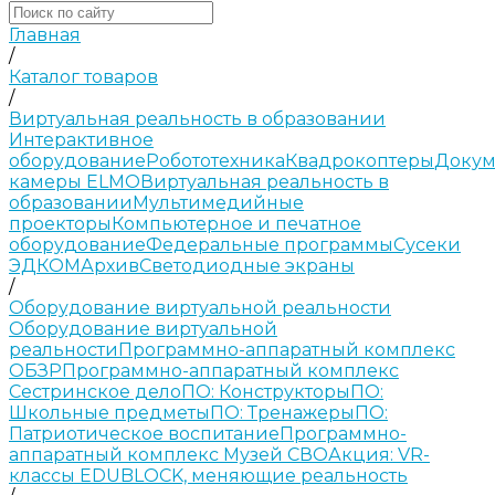
Главная
/
Каталог товаров
/
Виртуальная реальность в образовании
Интерактивное
оборудование
Робототехника
Квадрокоптеры
Докум
камеры ELMO
Виртуальная реальность в
образовании
Мультимедийные
проекторы
Компьютерное и печатное
оборудование
Федеральные программы
Сусеки
ЭДКОМ
Архив
Светодиодные экраны
/
Оборудование виртуальной реальности
Оборудование виртуальной
реальности
Программно-аппаратный комплекс
ОБЗР
Программно-аппаратный комплекс
Сестринское дело
ПО: Конструкторы
ПО:
Школьные предметы
ПО: Тренажеры
ПО:
Патриотическое воспитание
Программно-
аппаратный комплекс Музей СВО
Акция: VR-
классы EDUBLOCK, меняющие реальность