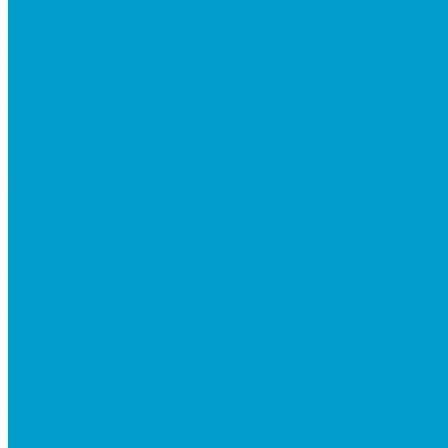
Конструкторы по робототехнике РОБОТРЕК
Документ-камеры ELMO
Мультимедийные проекторы
DLP проекторы
LCD проекторы
Короткофокусные проекторы
Проекторы для актового зала
Проекторы для презентаций в офис
Проекторы для школы
Сусеки ЭДКОМ
3D принтеры
Виртуальная реальность
Встраиваемые компьютеры (OPS)
Документ-камеры
Интерактивные доски
Интерактивные панели
Квадрокоптеры
Компьютерная техника
Проекторы и крепления
Робототехника
Цифровые лаборатории
Компьютерное и печатное оборудование
Федеральные программы