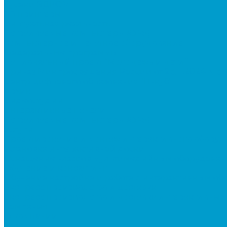
Сусеки ЭДКОМ
3D принтеры
Виртуальная реальность
Встраиваемые компьютеры (OPS)
Компьютерное и печатное оборудование
Федеральные программы
Национальный проект “Молодежь и дети”
Приказ Минпросвещения России от 28.11.2024 N 8
Центр цифрового образования "IT-куб"
Архив
Видеостудии
Интерактивные панели
Встраиваемые компьютеры (OPS)
Услуги
Проектирование и монтаж интерактивного обору
Установка интерактивной доски
Оснащение классов мультимедийным оборудован
Обучение и консалтинг
Обучение настройке и работе с интерактивным о
Экспресс производство и доставка
Экспресс производство и доставка интерактивных
Компания
О компании
Новости