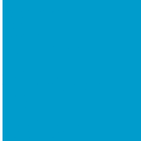
Статьи
Реализованные проекты
Бренды
Отзывы
Вакансии
Корпоративная жизнь
Блог
Политика конфиденциальности
Галерея
Видео
Фото
Поддержка
Техническая поддержка
Заявка на гарантийное обслуживание
Документация по оборудованию
Вопрос - ответ
Сотрудничество
Контакты
...
Каталог товаров
Интерактивное оборудование
Интерактивные панели
Мобильные панели