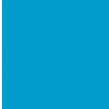
Национальный проект “Молодежь и дети”
Приказ Минпросвещения России от 28.11.2024 N 8
Центр цифрового образования &quot;IT-куб&quot;
Цифровая образовательная среда
Архив
Видеостудии
Интерактивные панели
Встраиваемые компьютеры (OPS)
Документ-камеры
Квадрокоптеры
Квадрокоптеры DJI
Квадрокоптеры EDDRON
Комплекты для детского сада
Мобильные стойки
Оборудование виртуальной реальности
Программное обеспечение
Услуги
Проектирование и монтаж интерактивного обору
Установка интерактивной доски
Оснащение классов мультимедийным оборудован
Обучение и консалтинг
Обучение настройке и работе с интерактивным о
Экспресс производство и доставка
Экспресс производство и доставка интерактивных