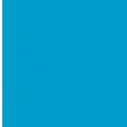
Интерактивные трибуны
Встраиваемые компьютеры (OPS)
Мобильные стойки
Рельсовые системы
Интерактивные доски
Виртуальная реальность в образовании
Акция: VR-классы EDUBLOCK, меняющие реальнос
Оборудование виртуальной реальности
ПО: Конструкторы
ПО: Школьные предметы
ПО: Тренажеры
ПО: Патриотическое воспитание
Программно-аппаратный комплекс ОБЗР
Программно-аппаратный комплекс Сестринское д
Программно-аппаратный комплекс Музей СВО
Квадрокоптеры
Квадрокоптеры EDDRON
Оснащение классов БАС
Программно-аппаратный комплекс EDDRON
Светодиодные экраны
Экраны All-in-One
Аксессуары
Робототехника
R:ED X - Робототехнические комплексы