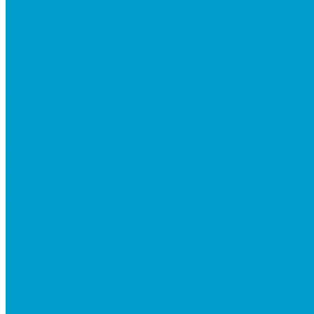
Каталог товаров
Интерактивное оборудование
Интерактивные панели
Мобильные панели
Интерактивные трибуны
Виртуальная реальность в образовании
Акция: VR-классы EDUBLOCK, меняющие реальнос
Оборудование виртуальной реальности
ПО: Конструкторы
Квадрокоптеры
Квадрокоптеры EDDRON
Оснащение классов БАС
Программно-аппаратный комплекс EDDRON
Светодиодные экраны
Экраны All-in-One
Аксессуары
Робототехника
R:ED X - Робототехнические комплексы
Конструкторы по робототехнике РОБОТРЕК
Документ-камеры ELMO
Мультимедийные проекторы
DLP проекторы
LCD проекторы
Короткофокусные проекторы