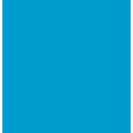
Акция: VR-классы EDUBLOCK, меняющие
реальность
Оборудование виртуальной реальности
ПО: Конструкторы
ПО: Школьные предметы
ПО: Тренажеры
ПО: Патриотическое воспитание
Программно-аппаратный комплекс ОБЗР
Программно-аппаратный комплекс Сестринское
дело
Программно-аппаратный комплекс Музей СВО
Квадрокоптеры
Квадрокоптеры EDDRON
Оснащение классов БАС
Программно-аппаратный комплекс EDDRON
Светодиодные экраны
Экраны All-in-One
Аксессуары
Робототехника
R:ED X - Робототехнические комплексы
Конструкторы по робототехнике РОБОТРЕК
Документ-камеры ELMO
Мультимедийные проекторы
DLP проекторы