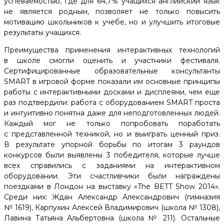
успеваемостью, где для 64,7% учащихся английский язык
не является родным, позволяет не только повысить
мотивацию школьников к учебе, но и улучшить итоговые
результаты учащихся.
Преимущества применения интерактивных технологий
в школе смогли оценить и участники фестиваля.
Сертифицированные образовательные консультанты
SMART в игровой форме показали им основные принципы
работы с интерактивными досками и дисплеями, чем еще
раз подтвердили: работа с оборудованием SMART проста
и интуитивно понятна даже для неподготовленных людей.
Каждый мог не только попробовать поработать
с представленной техникой, но и выиграть ценный приз.
В результате упорной борьбы по итогам 3 раундов
конкурсов были выявлены 3 победителя, которые лучше
всех справились с заданиями на интерактивном
оборудовании. Эти счастливчики были награждены
поездками в Лондон на выставку «The BETT Show 2014».
Среди них: Ждан Александр Александрович (гимназия
№ 1619), Карпухин Алексей Владимирович (школа № 1308),
Лавина Татьяна Альбертовна (школа № 211). Остальные