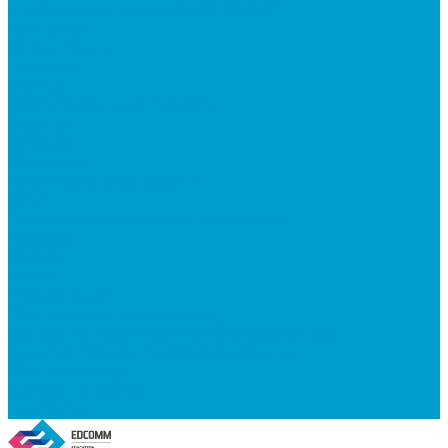
интерактивных панелей EDFLAT
Компания
О компании
Новости
Статьи
Реализованные проекты
Бренды
Отзывы
Вакансии
Корпоративная жизнь
Блог
Политика конфиденциальности
Галерея
Видео
Фото
Поддержка
Техническая поддержка
Заявка на гарантийное обслуживание
Документация по оборудованию
Вопрос - ответ
Сотрудничество
Контакты