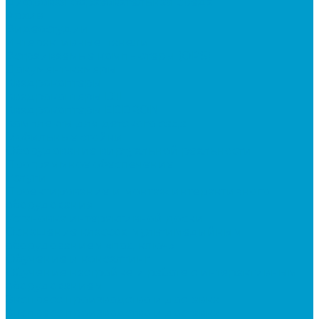
Цифровая образовательная среда
Архив
Видеостудии
Интерактивные панели
Встраиваемые компьютеры (OPS)
Документ-камеры
Квадрокоптеры
Квадрокоптеры DJI
Квадрокоптеры EDDRON
Комплекты для детского сада
Мобильные стойки
Оборудование виртуальной реальности
Программное обеспечение
Услуги
Проектирование и монтаж интерактивного
оборудования
Установка интерактивной доски
Оснащение классов мультимедийным
оборудованием «под ключ»
Обучение и консалтинг
Обучение настройке и работе с интерактивным
оборудованием
Экспресс производство и доставка
Экспресс производство и доставка