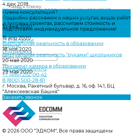
4 дек 2018
Назад к списку
Как мальчики и девочки лучше усваивают
Нужна консультация?
информацию, обучаясь с помощью виртуальной
Подробно расскажем о наших услугах, видах работ
реальности?
и типовых проектах, рассчитаем стоимость и
10 фев 2020
подготовим индивидуальное предложение!
Документ-камера
Задать вопрос
15 апр 2020
О компании
Виртуальная реальность в образовании
Услуги
18 ноя 2020
Поддержка
Виртуальная реальность "руками" школьников
20 мая 2020
Документ-камера в образовании
sales@edcomm.ru
29 мая 2020
+7 (495) 252-00-42
8 (800) 500-28-81
г. Москва, Ракетный бульвар, д. 16, оф. 14.1, БЦ
"Алексеевская Башня"
Заказать звонок
© 2026 ООО "ЭДКОМ", Все права защищены