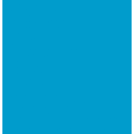
LCD проекторы
Короткофокусные проекторы
Проекторы для актового зала
Проекторы для презентаций в офис
Проекторы для школы
Сусеки ЭДКОМ
3D принтеры
Виртуальная реальность
Встраиваемые компьютеры (OPS)
Документ-камеры
Интерактивные доски
Интерактивные панели
Квадрокоптеры
Компьютерная техника
Проекторы и крепления
Робототехника
Цифровые лаборатории
Компьютерное и печатное оборудование
Федеральные программы
Национальный проект “Молодежь и дети”
Приказ Минпросвещения России от 28.11.2024 N
838
Центр цифрового образования &quot;IT-куб&quot;